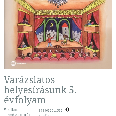
Varázslatos
helyesírásunk 5.
évfolyam
Vonalkód
9789632611532
Termékazonosító
00184328