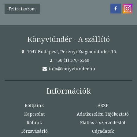
Feliratkozom
Könyvtündér - A szállító
1047 Budapest, Perényi Zsigmond utca 15.
+36 (1) 370-5540
info@konyvtunder.hu
Információk
Boltjaink
ÁSZF
Kapcsolat
Adatkezelési Tájékoztató
Rólunk
Elállás a szerződéstől
Törzsvásárló
Cégadatok