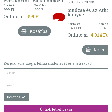
éves kortól - 60 különböző
Leslie L. Lawrence
mintával (gombás)
Borító ár:
Korábbi ár:
Sindzse és az Átko
999 Ft
500 Ft
könyve
-
Online ár:
599 Ft
40%
Borító ár:
Korábbi ár
5 499 Ft
3 849 Ft
Kosárba
Online ár:
4 014 Ft
Kosárba
Kérjük, adja meg a felhasználónevét és a jelszavát!
Belépés
Új fiók létrehozása