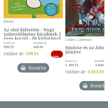
Kifestő
Az első kifestőm - Nagy
színezőélmény kicsiknek 2
éves kortól - 60 különböző
Leslie L. Lawrence
mintával (gombás)
Borító ár:
Korábbi ár:
Sindzse és az Átko
999 Ft
500 Ft
könyve
-
Online ár:
599 Ft
40%
Borító ár:
Korábbi ár
5 499 Ft
3 849 Ft
Kosárba
Online ár:
4 014 Ft
Kosárba