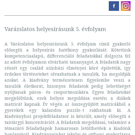
Varázslatos helyesírásunk 5. évfolyam
A Varázslatos helyesírásunk 5. évfolyam című gyakorló
elősegíti a helyesírás hatékony gyakorlását. Kötetünk
kompetenciaalapú, differenciáló feladatokkal dolgozza fel
az adott évfolyamon elvárható tananyagot. A feladatok nagy
részét egy család színházi élményei köré építettük, így
érdekes történeteket olvashatnak a tanulók, ha megoldják
azokat. A kiadvány természetesen figyelembe veszi a
tanulók életkorát, bizonyos feladatok pedig lehetőséget
nyújtanak páros- és csoportmunkára. Egyes feladatokat
megjelöltünk, ezek helyes megoldása esetén a diákok
matricát kapnak. Év végén az összegyűjtött matricákból a
gyerekek egy kalandos puzzle-t rakhatnak ki. A
kiadványhoz projektfeladatsor is készült, amely elősegíti a
tantárgyi koncentrációt. A feladatok megoldásai, valamint a
témazáró feladatlapok hamarosan letölthetőek a kiadónk
honlapjáról. Kiadványainkat iskolai és otthoni gyakorlásra