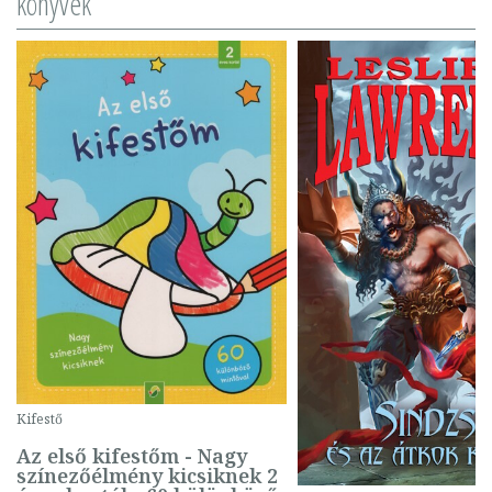
könyvek
Kifestő
Az első kifestőm - Nagy
színezőélmény kicsiknek 2