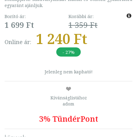
egyaránt ajánljuk.
Borító ár:
Korábbi ár:
1 699 Ft
1 359 Ft
1 240 Ft
Online ár:
- 27%
Jelenleg nem kapható!
Kívánságlistához
adom
3% TündérPont