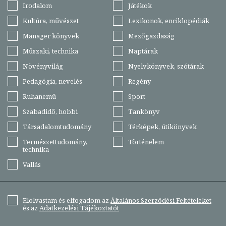
Irodalom
Játékok
Kultúra, művészet
Lexikonok, enciklopédiák
Manager könyvek
Mezőgazdaság
Műszaki, technika
Naptárak
Növényvilág
Nyelvkönyvek, szótárak
Pedagógia, nevelés
Regény
Ruhanemű
Sport
Szabadidő, hobbi
Tankönyv
Társadalomtudomány
Térképek, útikönyvek
Természettudomány,
Történelem
technika
Vallás
Elolvastam és elfogadom az
Általános Szerződési Feltételeket
és az
Adatkezelési Tájékoztatót