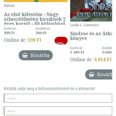
Kifestő
Az első kifestőm - Nagy
színezőélmény kicsiknek 2
éves kortól - 60 különböző
Leslie L. Lawrence
mintával (gombás)
Borító ár:
Korábbi ár:
Sindzse és az Átko
999 Ft
500 Ft
könyve
-
Online ár:
599 Ft
40%
Borító ár:
Korábbi ár
5 499 Ft
3 849 Ft
Kosárba
Online ár:
4 014 Ft
Kosárba
Kérjük, adja meg a felhasználónevét és a jelszavát!