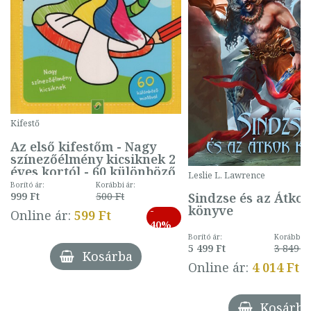
Kifestő
Az első kifestőm - Nagy
színezőélmény kicsiknek 2
éves kortól - 60 különböző
Leslie L. Lawrence
mintával (gombás)
Borító ár:
Korábbi ár:
Sindzse és az Átko
999 Ft
500 Ft
könyve
-
Online ár:
599 Ft
40%
Borító ár:
Korábbi ár
5 499 Ft
3 849 Ft
Kosárba
Online ár:
4 014 Ft
Kosárba