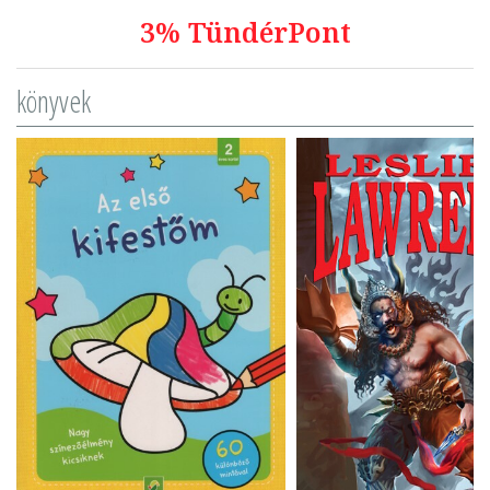
3% TündérPont
könyvek