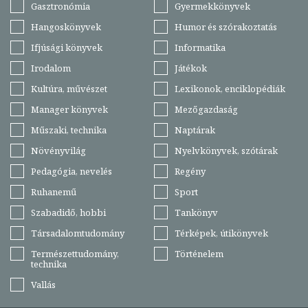
Gasztronómia
Gyermekkönyvek
Hangoskönyvek
Humor és szórakoztatás
Ifjúsági könyvek
Informatika
Irodalom
Játékok
Kultúra, művészet
Lexikonok, enciklopédiák
Manager könyvek
Mezőgazdaság
Műszaki, technika
Naptárak
Növényvilág
Nyelvkönyvek, szótárak
Pedagógia, nevelés
Regény
Ruhanemű
Sport
Szabadidő, hobbi
Tankönyv
Társadalomtudomány
Térképek, útikönyvek
Természettudomány,
Történelem
technika
Vallás