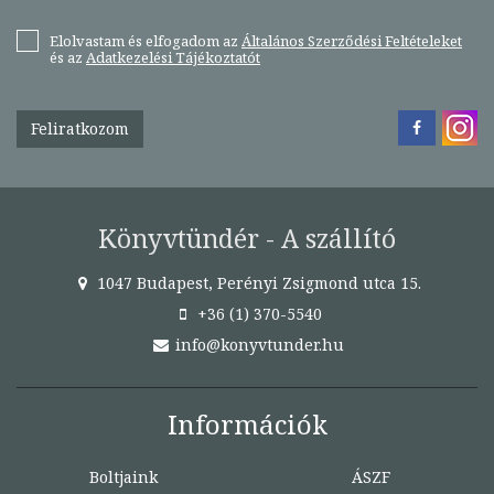
Elolvastam és elfogadom az
Általános Szerződési Feltételeket
és az
Adatkezelési Tájékoztatót
Feliratkozom
Könyvtündér - A szállító
1047 Budapest, Perényi Zsigmond utca 15.
+36 (1) 370-5540
info@konyvtunder.hu
Információk
Boltjaink
ÁSZF