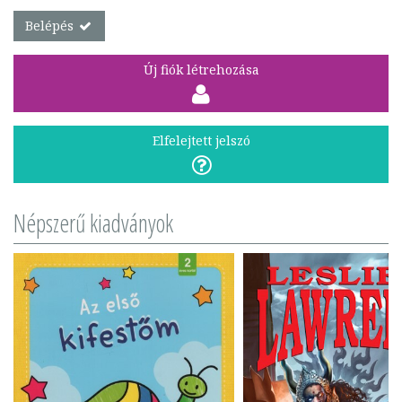
Belépés
Új fiók létrehozása
Elfelejtett jelszó
Népszerű kiadványok