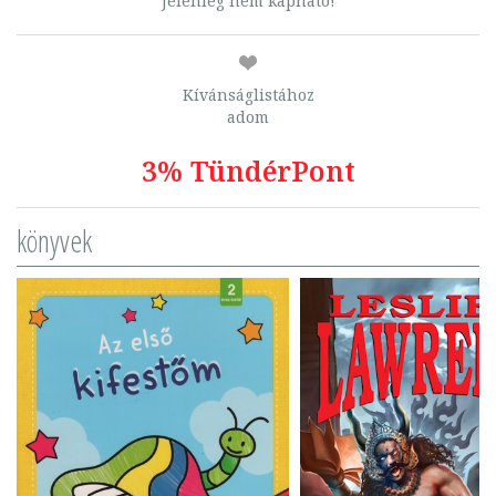
Jelenleg nem kapható!
Kívánságlistához
adom
3% TündérPont
könyvek