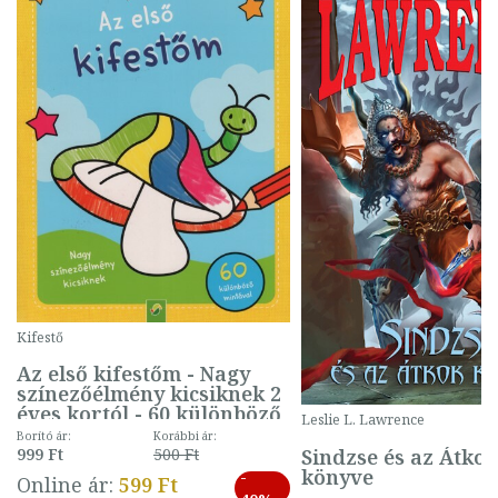
Kifestő
Az első kifestőm - Nagy
színezőélmény kicsiknek 2
éves kortól - 60 különböző
Leslie L. Lawrence
mintával (gombás)
Borító ár:
Korábbi ár:
Sindzse és az Átko
999 Ft
500 Ft
könyve
-
Online ár:
599 Ft