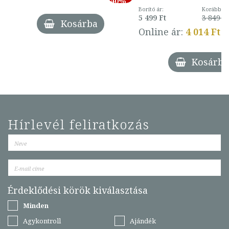
40%
Borító ár:
Korábbi ár
5 499 Ft
3 849 Ft
Kosárba
Online ár:
4 014 Ft
Kosárba
Hírlevél feliratkozás
Érdeklődési körök kiválasztása
Minden
Agykontroll
Ajándék