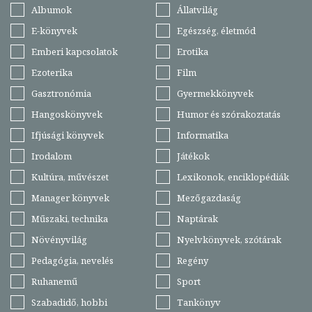
Albumok
Állatvilág
E-könyvek
Egészség, életmód
Emberi kapcsolatok
Erotika
Ezoterika
Film
Gasztronómia
Gyermekkönyvek
Hangoskönyvek
Humor és szórakoztatás
Ifjúsági könyvek
Informatika
Irodalom
Játékok
Kultúra, művészet
Lexikonok, enciklopédiák
Manager könyvek
Mezőgazdaság
Műszaki, technika
Naptárak
Növényvilág
Nyelvkönyvek, szótárak
Pedagógia, nevelés
Regény
Ruhanemű
Sport
Szabadidő, hobbi
Tankönyv