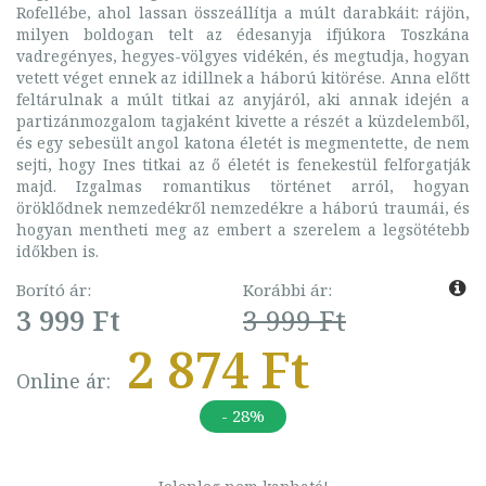
Rofellébe, ahol lassan összeállítja a múlt darabkáit: rájön,
milyen boldogan telt az édesanyja ifjúkora Toszkána
vadregényes, hegyes-völgyes vidékén, és megtudja, hogyan
vetett véget ennek az idillnek a háború kitörése. Anna előtt
feltárulnak a múlt titkai az anyjáról, aki annak idején a
partizánmozgalom tagjaként kivette a részét a küzdelemből,
és egy sebesült angol katona életét is megmentette, de nem
sejti, hogy Ines titkai az ő életét is fenekestül felforgatják
majd. Izgalmas romantikus történet arról, hogyan
öröklődnek nemzedékről nemzedékre a háború traumái, és
hogyan mentheti meg az embert a szerelem a legsötétebb
időkben is.
Borító ár:
Korábbi ár:
3 999 Ft
3 999 Ft
2 874 Ft
Online ár:
- 28%