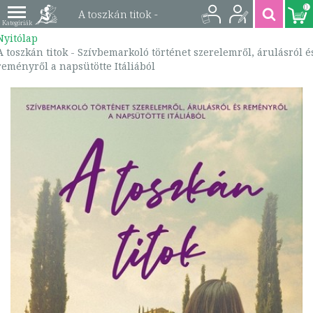
0
A toszkán titok -
Nyitólap
Szívbemarkoló
A toszkán titok - Szívbemarkoló történet szerelemről, árulásról é
reményről a napsütötte Itáliából
történet szerelemről,
árulásról és
reményről a
napsütötte Itáliából |
9789632939926