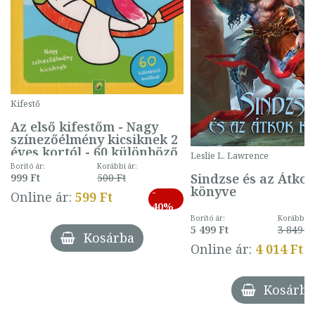
Kifestő
Az első kifestőm - Nagy
színezőélmény kicsiknek 2
éves kortól - 60 különböző
Leslie L. Lawrence
mintával (gombás)
Borító ár:
Korábbi ár:
Sindzse és az Átko
999 Ft
500 Ft
könyve
-
Online ár:
599 Ft
40%
Borító ár:
Korábbi ár
5 499 Ft
3 849 Ft
Kosárba
Online ár:
4 014 Ft
Kosárba