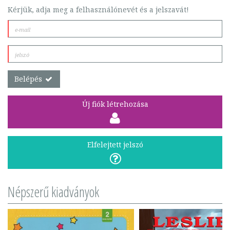
Kérjük, adja meg a felhasználónevét és a jelszavát!
Belépés
Új fiók létrehozása
Elfelejtett jelszó
Népszerű kiadványok