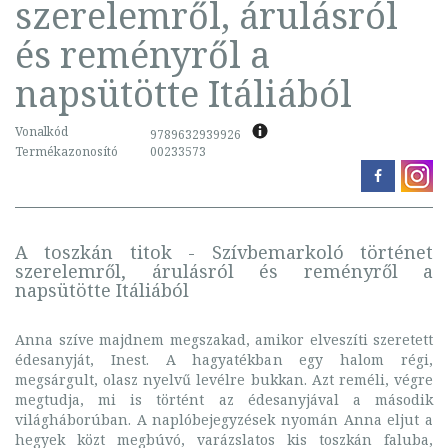
szerelemről, árulásról
és reményről a
napsütötte Itáliából
Vonalkód
9789632939926
Termékazonosító
00233573
A toszkán titok - Szívbemarkoló történet
szerelemről, árulásról és reményről a
napsütötte Itáliából
Anna szíve majdnem megszakad, amikor elveszíti szeretett
édesanyját, Inest. A hagyatékban egy halom régi,
megsárgult, olasz nyelvű levélre bukkan. Azt reméli, végre
megtudja, mi is történt az édesanyjával a második
világháborúban. A naplóbejegyzések nyomán Anna eljut a
hegyek közt megbúvó, varázslatos kis toszkán faluba,