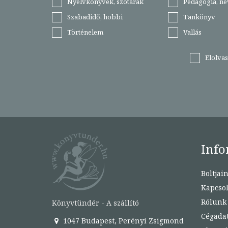
Nyelvkönyvek, szótárak
Pedagógia, ne
Szabadidő, hobbi
Tankönyv
Történelem
Vallás
Elolva
Info
Boltjai
Kapcsol
Rólunk
Könyvtündér - A szállító
Cégada
1047 Budapest, Perényi Zsigmond