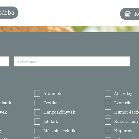
sárba
K
Albumok
Állatvilág
olatok
Erotika
Ezoterika
vek
Hangoskönyvek
Humor és sz
Játékok
Kultúra, műv
g
Műszaki, technika
Naptárak