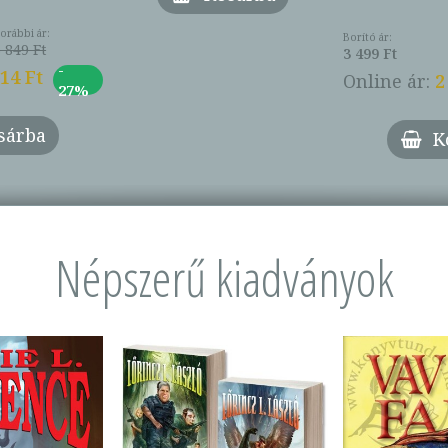
orábbi ár:
Borító ár:
 849 Ft
3 499 Ft
-
014 Ft
Online ár:
2
27%
sárba
K
Népszerű kiadványok