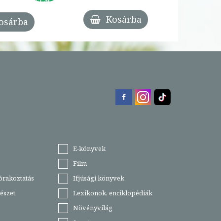
Kosárba
osárba
E-könyvek
Film
órakoztatás
Ifjúsági könyvek
észet
Lexikonok, enciklopédiák
Növényvilág