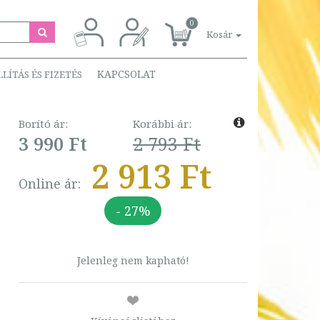
0
Kosár
KAPCSOLAT
LLÍTÁS ÉS FIZETÉS
Borító ár:
Korábbi ár:
3 990 Ft
2 793 Ft
2 913 Ft
Online ár:
- 27%
Jelenleg nem kapható!