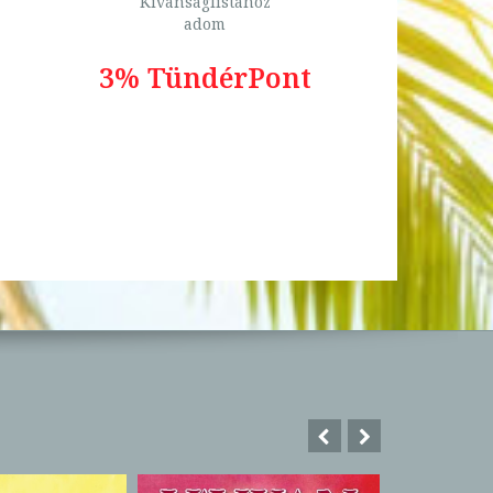
Kívánságlistához
adom
3% TündérPont