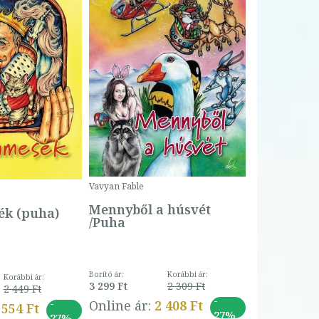
Bartos Erika
Bogyó és 
Csengetty
Borító ár:
Vavyan Fable
5 990 Ft
Online ár:
Mennyből a húsvét
k (puha)
/Puha
Borító ár:
Korábbi ár:
Korábbi ár:
3 299 Ft
2 309 Ft
2 449 Ft
-
-
Online ár:
2 408 Ft
 554 Ft
27%
27%