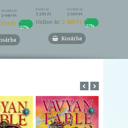
Borító ár:
Korábbi ár:
Korábbi ár:
3 299 Ft
2 309 Ft
2 449 Ft
-
-
Online ár:
2 408 Ft
 554 Ft
27%
27%
Kosárba
osárba