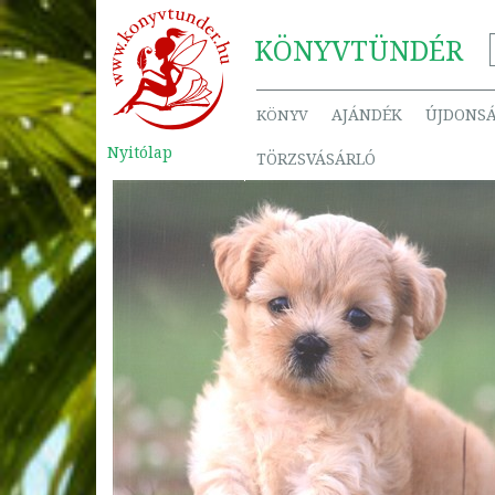
KÖNYV
TÜNDÉR
AJÁNDÉK
ÚJDONS
KÖNYV
Nyitólap
TÖRZSVÁSÁRLÓ