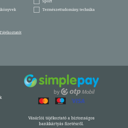
Sport
tikönyvek
Természettudomány, technika
Tájékoztatót
k
Vásárlói tájékoztató a biztonságos
bankkártyás fizetésről.