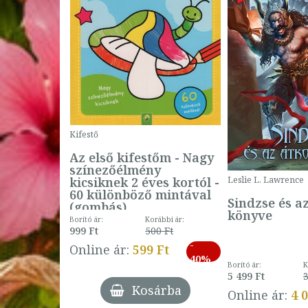
Kifestő
Az első kifestőm - Nagy
színezőélmény
 -
kicsiknek 2 éves kortól -
Leslie L. Lawrence
60 különböző mintával
Sindzse és a
(gombás)
könyve
Borító ár:
Korábbi ár:
999 Ft
500 Ft
ábbi ár:
-
793 Ft
Online ár:
599 Ft
-
40%
3 Ft
Borító ár:
K
27%
5 499 Ft
3
Kosárba
Online ár:
4 
árba