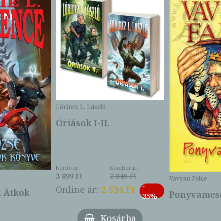
Lőrincz L. László
Óriások I-II.
Borító ár:
Korábbi ár:
3 899 Ft
2 846 Ft
Vavyan Fable
-
Online ár:
2 534 Ft
z Átkok
Ponyvamesé
35%
Kosárba