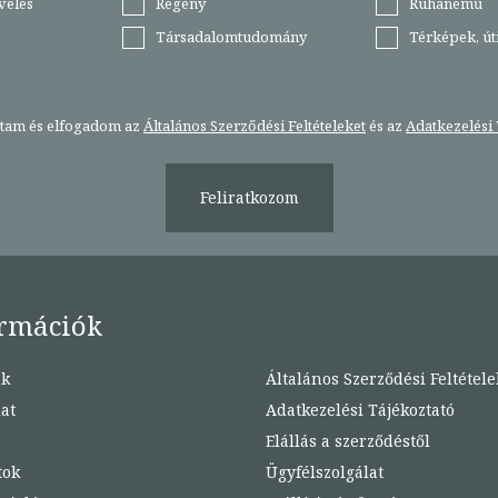
velés
Regény
Ruhanemű
Társadalomtudomány
Térképek, ú
stam és elfogadom az
Általános Szerződési Feltételeket
és az
Adatkezelési 
Feliratkozom
rmációk
nk
Általános Szerződési Feltétele
at
Adatkezelési Tájékoztató
Elállás a szerződéstől
tok
Ügyfélszolgálat