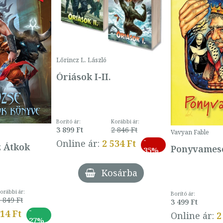
Lőrincz L. László
Óriások I-II.
Borító ár:
Korábbi ár:
3 899 Ft
2 846 Ft
Vavyan Fable
-
Online ár:
2 534 Ft
z Átkok
Ponyvamesé
35%
Kosárba
orábbi ár:
Borító ár:
 849 Ft
3 499 Ft
-
014 Ft
Online ár:
2
27%