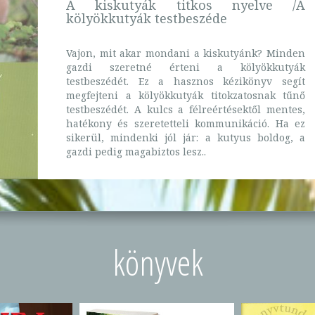
A kiskutyák titkos nyelve /A
kölyökkutyák testbeszéde
Vajon, mit akar mondani a kiskutyánk? Minden
gazdi szeretné érteni a kölyökkutyák
testbeszédét. Ez a hasznos kézikönyv segít
megfejteni a kölyökkutyák titokzatosnak tűnő
testbeszédét. A kulcs a félreértésektől mentes,
hatékony és szeretetteli kommunikáció. Ha ez
sikerül, mindenki jól jár: a kutyus boldog, a
gazdi pedig magabiztos lesz..
könyvek