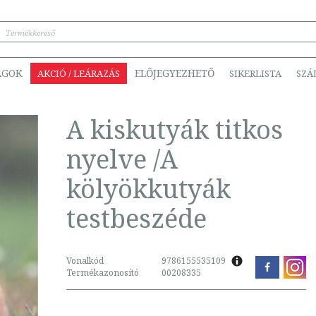
ÁGOK
ELŐJEGYEZHETŐ
AKCIÓ / LEÁRAZÁS
SIKERLISTA
SZÁ
A kiskutyák titkos
nyelve /A
kölyökkutyák
testbeszéde
Vonalkód
9786155535109
Termékazonosító
00208335