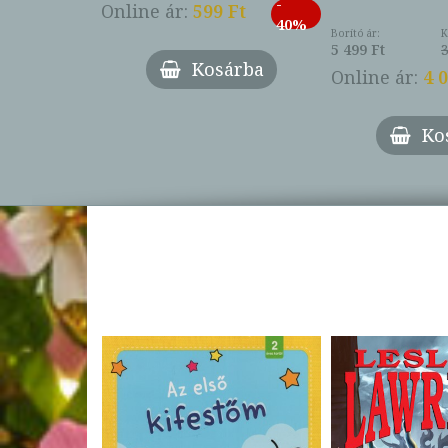
-
793 Ft
Online ár:
599 Ft
-
40%
3 Ft
Borító ár:
K
27%
5 499 Ft
3
Kosárba
Online ár:
4 
árba
Ko