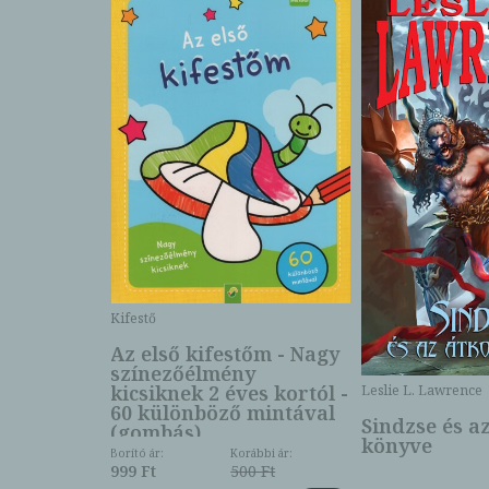
Kifestő
Az első kifestőm - Nagy
színezőélmény
 -
kicsiknek 2 éves kortól -
Leslie L. Lawrence
60 különböző mintával
Sindzse és a
(gombás)
könyve
Borító ár:
Korábbi ár:
999 Ft
500 Ft
ábbi ár: