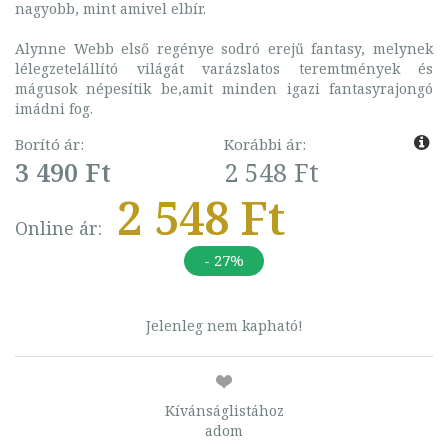
nagyobb, mint amivel elbír.
Alynne Webb első regénye sodró erejű fantasy, melynek
lélegzetelállító világát varázslatos teremtmények és
mágusok népesítik be,amit minden igazi fantasyrajongó
imádni fog.
Borító ár:
Korábbi ár:
3 490 Ft
2 548 Ft
2 548 Ft
Online ár:
- 27%
Jelenleg nem kapható!
Kívánságlistához
adom