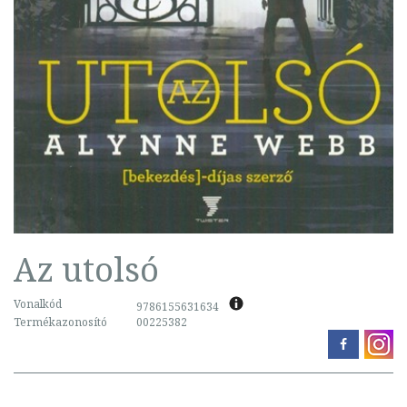
Az utolsó
Vonalkód
9786155631634
Termékazonosító
00225382