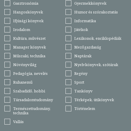
Gasztronómia
Gyermekkönyvek
Hangoskönyvek
Humor és szórakoztatás
Ifjúsági könyvek
Informatika
Irodalom
Játékok
Kultúra, művészet
Lexikonok, enciklopédiák
Manager könyvek
Mezőgazdaság
Műszaki, technika
Naptárak
Növényvilág
Nyelvkönyvek, szótárak
Pedagógia, nevelés
Regény
Ruhanemű
Sport
Szabadidő, hobbi
Tankönyv
Társadalomtudomány
Térképek, útikönyvek
Természettudomány,
Történelem
technika
Vallás