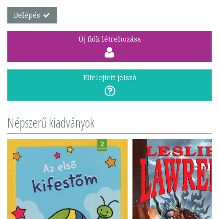
Belépés
Új fiók létrehozása
Elfelejtett jelszó
Népszerű kiadványok