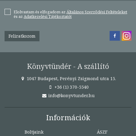
Elolvastam és elfogadom az
Általános Szerződési Feltételeket
és az
Adatkezelési Tájékoztatót
Feliratkozom
Könyvtündér - A szállító
1047 Budapest, Perényi Zsigmond utca 15.
+36 (1) 370-5540
info@konyvtunder.hu
Információk
Boltjaink
ÁSZF