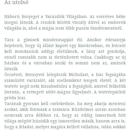
Az utolsó
Háború fenyeget a Varázslók Világában. Az ezeréves béke
inogni látszik. A rendek közötti viszály átível az emberek
világába is, ahol a mágia nem több puszta tündérmesénél.
Tara a gimisek mindennapjait éli. Amikor édesanyja
bejelenti, hogy új állást kapott egy kisvárosban, és búcsút
kell mondaniuk addigi életüknek, a lány azt gondolja,
ennél rosszabb nem is történhetett volna. Csakhogy az új
házban és a városban senki és semmi nem az, aminek
látszik.
Öccsével, Bennyvel leleplezik Nicholast, a ház fogságába
száműzött varázslót, aki szellemként tengeti életét. A két
testvér segít neki kiszabadulni a fogságból, amivel felkeltik
Derwin, a rettegett sötét-mágus figyelmét. A testvérpárból
préda lesz.
Tarának gyorsan kell cselekednie, ha meg akarja menteni
azokat, akik fontosak a számára. Küzdelmei során azonban
nemcsak arra döbben rá, hogy az eddig ismertnek hitt
világa mögött húzódik egy ismeretlen másik, hanem arra is,
hogy a feladat, melyet magára kellett vállalnia, talán sokkal