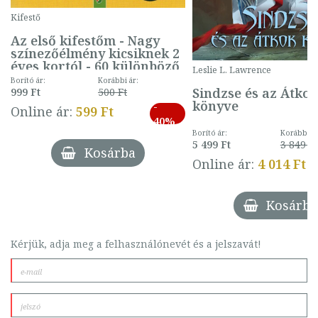
Kifestő
Az első kifestőm - Nagy
színezőélmény kicsiknek 2
éves kortól - 60 különböző
Leslie L. Lawrence
mintával (gombás)
Borító ár:
Korábbi ár:
Sindzse és az Átko
999 Ft
500 Ft
könyve
-
Online ár:
599 Ft
40%
Borító ár:
Korábbi ár
5 499 Ft
3 849 Ft
Kosárba
Online ár:
4 014 Ft
Kosárba
Kérjük, adja meg a felhasználónevét és a jelszavát!