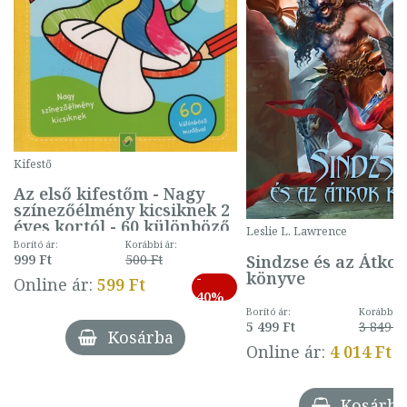
Kifestő
Az első kifestőm - Nagy
színezőélmény kicsiknek 2
éves kortól - 60 különböző
Leslie L. Lawrence
mintával (gombás)
Borító ár:
Korábbi ár:
Sindzse és az Átko
999 Ft
500 Ft
könyve
-
Online ár:
599 Ft
40%
Borító ár:
Korábbi ár
5 499 Ft
3 849 Ft
Kosárba
Online ár:
4 014 Ft
Kosárba