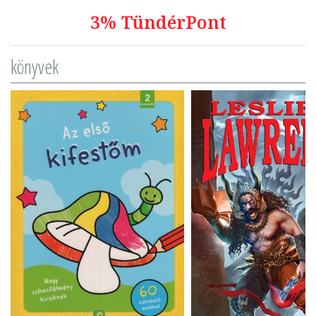
3% TündérPont
könyvek