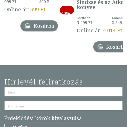
Sindzse és az Átko
999 Ft
500 Ft
könyve
-
Online ár:
599 Ft
40%
Borító ár:
Korábbi ár
5 499 Ft
3 849 Ft
Kosárba
Online ár:
4 014 Ft
Kosárba
Hírlevél feliratkozás
Érdeklődési körök kiválasztása
Minden