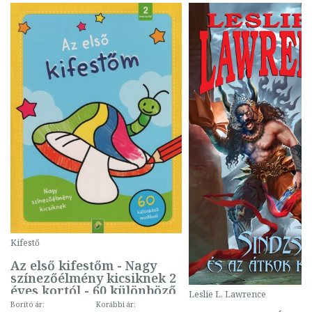
Kifestő
Az első kifestőm - Nagy
színezőélmény kicsiknek 2
éves kortól - 60 különböző
Leslie L. Lawrence
mintával (gombás)
Borító ár:
Korábbi ár: