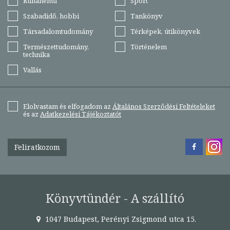
Ruhanemű
Sport
Szabadidő, hobbi
Tankönyv
Társadalomtudomány
Térképek, útikönyvek
Természettudomány,
Történelem
technika
Vallás
Elolvastam és elfogadom az
Általános Szerződési Feltételeket
és az
Adatkezelési Tájékoztatót
Feliratkozom
Könyvtündér - A szállító
1047 Budapest, Perényi Zsigmond utca 15.