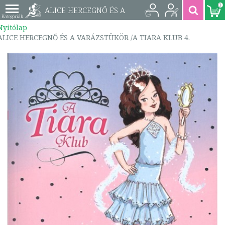
0
ALICE HERCEGNŐ ÉS A
Nyitólap
VARÁZSTÜKÖR /A
ALICE HERCEGNŐ ÉS A VARÁZSTÜKÖR /A TIARA KLUB 4.
TIARA KLUB 4. |
9789632973050