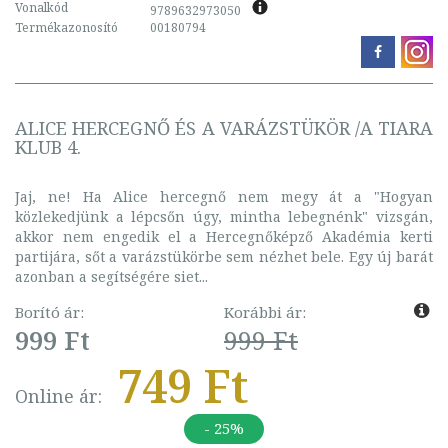
Vonalkód
9789632973050
Termékazonosító
00180794
ALICE HERCEGNŐ ÉS A VARÁZSTÜKÖR /A TIARA
KLUB 4.
Jaj, ne! Ha Alice hercegnő nem megy át a "Hogyan
közlekedjünk a lépcsőn úgy, mintha lebegnénk" vizsgán,
akkor nem engedik el a Hercegnőképző Akadémia kerti
partijára, sőt a varázstükörbe sem nézhet bele. Egy új barát
azonban a segítségére siet...
Borító ár:
Korábbi ár:
999 Ft
999 Ft
749 Ft
Online ár:
- 25%