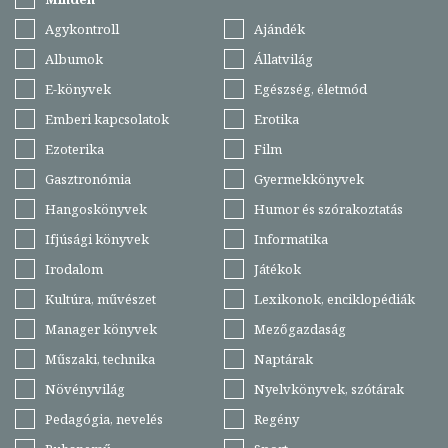
Agykontroll
Ajándék
Albumok
Állatvilág
E-könyvek
Egészség, életmód
Emberi kapcsolatok
Erotika
Ezoterika
Film
Gasztronómia
Gyermekkönyvek
Hangoskönyvek
Humor és szórakoztatás
Ifjúsági könyvek
Informatika
Irodalom
Játékok
Kultúra, művészet
Lexikonok, enciklopédiák
Manager könyvek
Mezőgazdaság
Műszaki, technika
Naptárak
Növényvilág
Nyelvkönyvek, szótárak
Pedagógia, nevelés
Regény