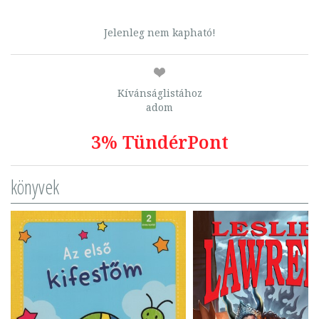
Jelenleg nem kapható!
Kívánságlistához
adom
3% TündérPont
könyvek