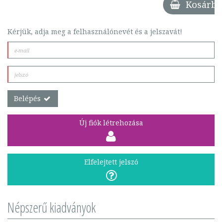
Kosárba
Kérjük, adja meg a felhasználónevét és a jelszavát!
Belépés
Új fiók létrehozása
Elfelejtett jelszó
Népszerű kiadványok