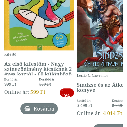
Kifestő
Az első kifestőm - Nagy
színezőélmény kicsiknek 2
éves kortól - 60 különböző
Leslie L. Lawrence
mintával (gombás)
Borító ár:
Korábbi ár:
Sindzse és az Átko
999 Ft
500 Ft
könyve
-
Online ár:
599 Ft
40%
Borító ár:
Korábbi ár
5 499 Ft
3 849 Ft
Kosárba
Online ár:
4 014 Ft