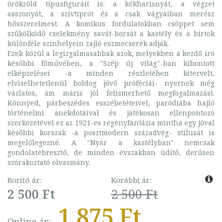
örökzöld típusfiguráit is: a kékharisnyát, a végzet
asszonyát, a szívtiprót és a csak vágyaiban merész
hősszerelmest. A komikus fordulatokban csöppet sem
szűkölködő cselekmény savát-borsát a kastély és a birtok
különféle színhelyein zajló eszmecserék adják.
Ezek közül a legizgalmasabbak azok, melyekben a kezdő író
későbbi főművében, a "Szép új világ"-ban kibontott
elképzelései -a minden részletében kitervelt,
elviselhetetlenül boldog jövő próféciái- nyernek még
vázlatos, ám máris jól felismerhető megfogalmazást.
Könnyed, párbeszédes esszébetéteivel, paródiába hajló
történelmi anekdotáival és játékosan ellenpontozó
szerkezetével ez az 1921-es regényfantázia mintha egy jóval
későbbi korszak -a posztmodern századvég- stílusát is
megelőlegezné. A "Nyár a kastélyban" nemcsak
gondolatébresztő, de minden évszakban üdítő, derűsen
szórakoztató olvasmány.
Borító ár:
Korábbi ár:
2 500 Ft
2 500 Ft
1 875 Ft
Online ár: