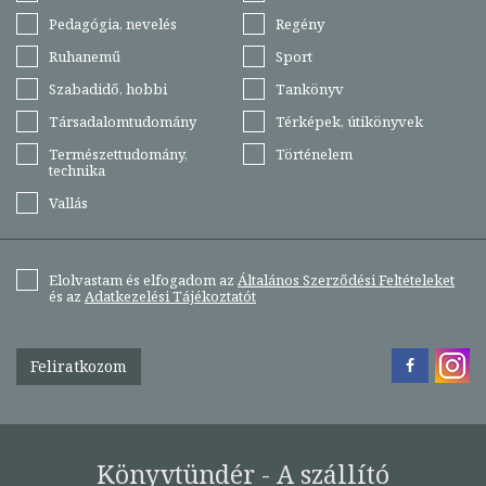
Pedagógia, nevelés
Regény
Ruhanemű
Sport
Szabadidő, hobbi
Tankönyv
Társadalomtudomány
Térképek, útikönyvek
Természettudomány,
Történelem
technika
Vallás
Elolvastam és elfogadom az
Általános Szerződési Feltételeket
és az
Adatkezelési Tájékoztatót
Feliratkozom
Könyvtündér - A szállító