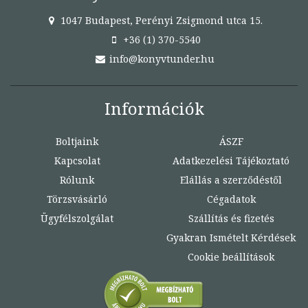
1047 Budapest, Perényi Zsigmond utca 15.
+36 (1) 370-5540
info@konyvtunder.hu
Információk
Boltjaink
ÁSZF
Kapcsolat
Adatkezelési Tájékoztató
Rólunk
Elállás a szerződéstől
Törzsvásárló
Cégadatok
Ügyfélszolgálat
Szállítás és fizetés
Gyakran Ismételt Kérdések
Cookie beállítások