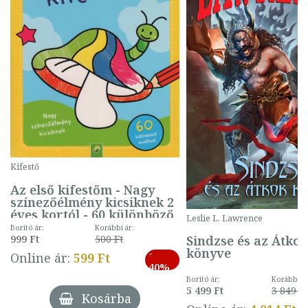
Kifestő
Az első kifestőm - Nagy
színezőélmény kicsiknek 2
éves kortól - 60 különböző
Leslie L. Lawrence
mintával (gombás)
Borító ár:
Korábbi ár:
Sindzse és az Átko
999 Ft
500 Ft
könyve
-
Online ár:
599 Ft
40%
Borító ár:
Korábbi ár
5 499 Ft
3 849 Ft
Kosárba