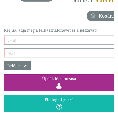
Online ár:
4 014 Ft
Kosárba
Kérjük, adja meg a felhasználónevét és a jelszavát!
Belépés
Új fiók létrehozása
Elfelejtett jelszó