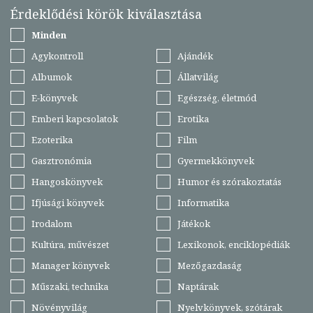
Érdeklődési körök kiválasztása
Minden
Agykontroll
Ajándék
Albumok
Állatvilág
E-könyvek
Egészség, életmód
Emberi kapcsolatok
Erotika
Ezoterika
Film
Gasztronómia
Gyermekkönyvek
Hangoskönyvek
Humor és szórakoztatás
Ifjúsági könyvek
Informatika
Irodalom
Játékok
Kultúra, művészet
Lexikonok, enciklopédiák
Manager könyvek
Mezőgazdaság
Műszaki, technika
Naptárak
Növényvilág
Nyelvkönyvek, szótárak