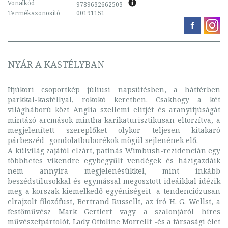
Vonalkód
9789632662503
Termékazonosító
00191151
NYÁR A KASTÉLYBAN
Ifjúkori csoportkép júliusi napsütésben, a háttérben
parkkal-kastéllyal, rokokó keretben. Csakhogy a két
világháború közt Anglia szellemi elitjét és aranyifjúságát
mintázó arcmások mintha karikaturisztikusan eltorzítva, a
megjelenített szereplőket olykor teljesen kitakaró
párbeszéd- gondolatbuborékok mögül sejlenének elő.
A külvilág zajától elzárt, patinás Wimbush-rezidencián egy
többhetes víkendre egybegyűlt vendégek és házigazdáik
nem annyira megjelenésükkel, mint inkább
beszédstílusokkal és egymással megosztott ideáikkal idézik
meg a korszak kiemelkedő egyéniségeit -a tendenciózusan
elrajzolt filozófust, Bertrand Russellt, az író H. G. Wellst, a
festőművész Mark Gertlert vagy a szalonjáról híres
művészetpártolót, Lady Ottoline Morrellt -és a társasági élet