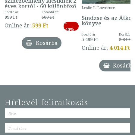
színezőélmény kicsiknek 2
éves kortól - 60 különböző
Leslie L. Lawrence
mintával (gombás)
Borító ár:
Korábbi ár:
Sindzse és az Átko
999 Ft
500 Ft
könyve
-
Online ár:
599 Ft
40%
Borító ár:
Korábbi ár
5 499 Ft
3 849 Ft
Kosárba
Online ár:
4 014 Ft
Kosárba
Hírlevél feliratkozás