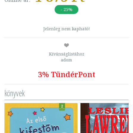
- 25%
Jelenleg nem kapható!
Kívánságlistához
adom
3% TündérPont
könyvek