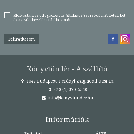
Elolvastam és elfogadom az
Általános Szerződési Feltételeket
és az
Adatkezelési Tájékoztatót
Feliratkozom
Könyvtündér - A szállító
1047 Budapest, Perényi Zsigmond utca 15.
+36 (1) 370-5540
info@konyvtunder.hu
Információk
Boltjaink
ÁSZF