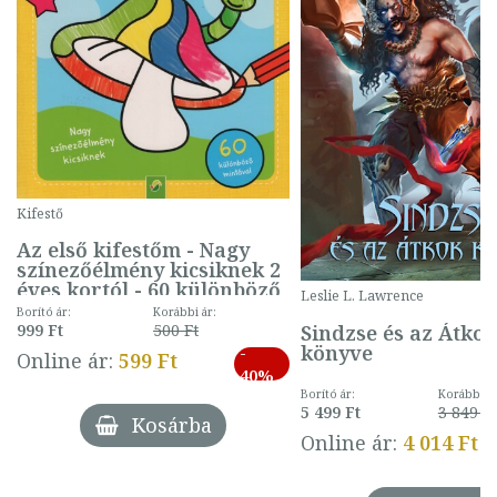
Kifestő
Az első kifestőm - Nagy
színezőélmény kicsiknek 2
éves kortól - 60 különböző
Leslie L. Lawrence
mintával (gombás)
Borító ár:
Korábbi ár:
Sindzse és az Átko
999 Ft
500 Ft
könyve
-
Online ár:
599 Ft
40%
Borító ár:
Korábbi ár
5 499 Ft
3 849 Ft
Kosárba
Online ár:
4 014 Ft