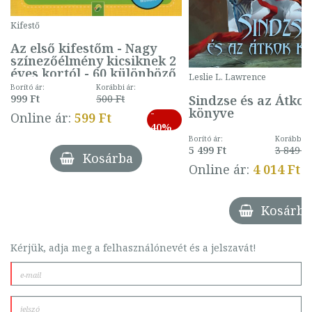
Kifestő
Az első kifestőm - Nagy
színezőélmény kicsiknek 2
éves kortól - 60 különböző
Leslie L. Lawrence
mintával (gombás)
Borító ár:
Korábbi ár:
Sindzse és az Átko
999 Ft
500 Ft
könyve
-
Online ár:
599 Ft
40%
Borító ár:
Korábbi ár
5 499 Ft
3 849 Ft
Kosárba
Online ár:
4 014 Ft
Kosárba
Kérjük, adja meg a felhasználónevét és a jelszavát!