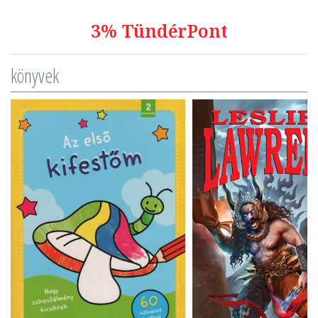
3% TündérPont
könyvek