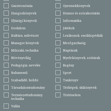
Gasztronómia
Gyermekkönyvek
Hangoskönyvek
Humor és szórakoztatás
Ifjúsági könyvek
Informatika
Irodalom
Játékok
Kultúra, művészet
Lexikonok, enciklopédiák
Manager könyvek
Mezőgazdaság
Műszaki, technika
Naptárak
Növényvilág
Nyelvkönyvek, szótárak
Pedagógia, nevelés
Regény
Ruhanemű
Sport
Szabadidő, hobbi
Tankönyv
Társadalomtudomány
Térképek, útikönyvek
Természettudomány,
Történelem
technika
Vallás