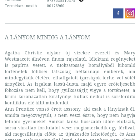
9789639910379
Termékazonosító
00176960
A LÁNYOM MINDIG A LÁNYOM
Agatha Christie olykor új vizekre evezett és Mary
Westmacott álnéven finom rajzolatú, lélektani regényeket
is papírra vetett. A titokzatosság homályából kibomló
történetek főhősei látszólag hétköznapi emberek, ám
mindegyikük életére elhallgatott igazságok terhe vet sötét
árnyékot. Az izgalom lassú-lusta, majd egyre erőteljesebb
fokozása nem kell, hogy gyilkosságig vigye a történetet; a
krimi koronázatlan királynője hullák nélkül is sorsfordító
konfliktus elé állít mindenkit.
Ann Prentice vonzó érett asszony, aki csak a lányának él,
amióta megözvegyült, s nem veszi észre, hogy nem hagyja
felnőni gyermekét. Amikor lánya hosszabb időre elutazik,
sorsa váratlan fordulatot vesz: megismerkedik egy férfival,
aki megcsillantja előtte az újrakezdés lehetőségét, és Ann