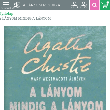
0
A LÁNYOM MINDIG A
Nyitólap
LÁNYOM |
A LÁNYOM MINDIG A LÁNYOM
9789639910379