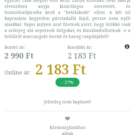
egyszer csak megint élni kezd. Lánya azonban nem akarja
elveszíteni anyja kizárólagos szeretetét, és
bosszúhadjáratba kezd a "betolakodó" ellen. A két nő
kapcsolata kegyetlen párviadallá fajul, persze nem nyílt
sisakkal. Vajon milyen árat fizetnek azért, hogy örökké csak
a szőnyeg alá sepernek dolgokat, és kiszabadulhatnak -e a
belülről marcangoló önvád és harag csapdájából?
Borító ár:
Korábbi ár:
2 990 Ft
2 183 Ft
2 183 Ft
Online ár:
- 27%
Jelenleg nem kapható!
Kívánságlistához
adom