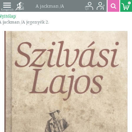
0
A jackman /A
Nyitólap
jegenyék 2. |
A jackman /A jegenyék 2.
9789639659483