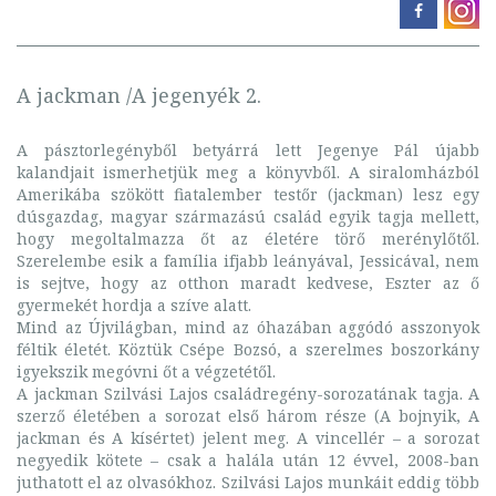
A jackman /A jegenyék 2.
A pásztorlegényből betyárrá lett Jegenye Pál újabb
kalandjait ismerhetjük meg a könyvből. A siralomházból
Amerikába szökött fiatalember testőr (jackman) lesz egy
dúsgazdag, magyar származású család egyik tagja mellett,
hogy megoltalmazza őt az életére törő merénylőtől.
Szerelembe esik a família ifjabb leányával, Jessicával, nem
is sejtve, hogy az otthon maradt kedvese, Eszter az ő
gyermekét hordja a szíve alatt.
Mind az Újvilágban, mind az óhazában aggódó asszonyok
féltik életét. Köztük Csépe Bozsó, a szerelmes boszorkány
igyekszik megóvni őt a végzetétől.
A jackman Szilvási Lajos családregény-sorozatának tagja. A
szerző életében a sorozat első három része (A bojnyik, A
jackman és A kísértet) jelent meg. A vincellér – a sorozat
negyedik kötete – csak a halála után 12 évvel, 2008-ban
juthatott el az olvasókhoz. Szilvási Lajos munkáit eddig több