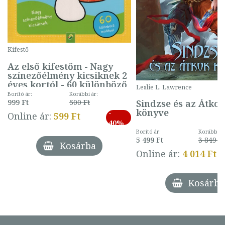
Kifestő
Az első kifestőm - Nagy
színezőélmény kicsiknek 2
éves kortól - 60 különböző
Leslie L. Lawrence
mintával (gombás)
Borító ár:
Korábbi ár:
Sindzse és az Átko
999 Ft
500 Ft
könyve
-
Online ár:
599 Ft
40%
Borító ár:
Korábbi ár
5 499 Ft
3 849 Ft
Kosárba
Online ár:
4 014 Ft
Kosárba