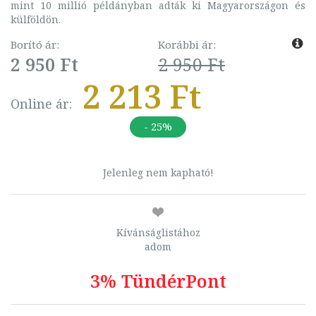
mint 10 millió példányban adták ki Magyarországon és
külföldön.
Borító ár:
Korábbi ár:
2 950 Ft
2 950 Ft
2 213 Ft
Online ár:
- 25%
Jelenleg nem kapható!
Kívánságlistához
adom
3% TündérPont