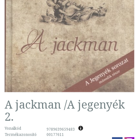
A jackman /A jegenyék
2.
Vonalkód
9789639659483
Termékazonosító
00177611