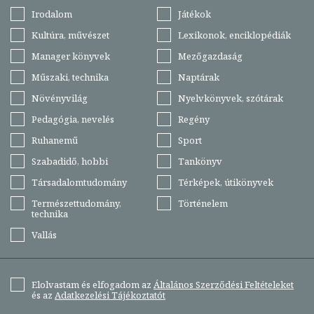
Irodalom
Játékok
Kultúra, művészet
Lexikonok, enciklopédiák
Manager könyvek
Mezőgazdaság
Műszaki, technika
Naptárak
Növényvilág
Nyelvkönyvek, szótárak
Pedagógia, nevelés
Regény
Ruhanemű
Sport
Szabadidő, hobbi
Tankönyv
Társadalomtudomány
Térképek, útikönyvek
Természettudomány,
Történelem
technika
Vallás
Elolvastam és elfogadom az
Általános Szerződési Feltételeket
és az
Adatkezelési Tájékoztatót