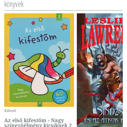
könyvek
Kifestő
Az első kifestőm - Nagy
színezőélmény kicsiknek 2