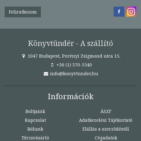
Feliratkozom
Könyvtündér - A szállító
1047 Budapest, Perényi Zsigmond utca 15.
+36 (1) 370-5540
info@konyvtunder.hu
Információk
Boltjaink
ÁSZF
Kapcsolat
Adatkezelési Tájékoztató
Rólunk
Elállás a szerződéstől
Törzsvásárló
Cégadatok