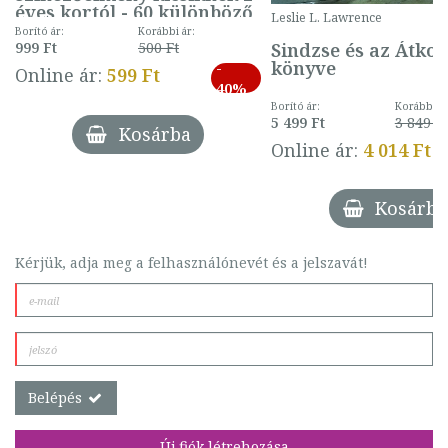
éves kortól - 60 különböző
Leslie L. Lawrence
mintával (gombás)
Borító ár:
Korábbi ár:
Sindzse és az Átko
999 Ft
500 Ft
könyve
-
Online ár:
599 Ft
40%
Borító ár:
Korábbi ár
5 499 Ft
3 849 Ft
Kosárba
Online ár:
4 014 Ft
Kosárba
Kérjük, adja meg a felhasználónevét és a jelszavát!
Belépés
Új fiók létrehozása