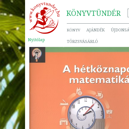
KÖNYV
TÜNDÉR
AJÁNDÉK
ÚJDONS
KÖNYV
Nyitólap
TÖRZSVÁSÁRLÓ