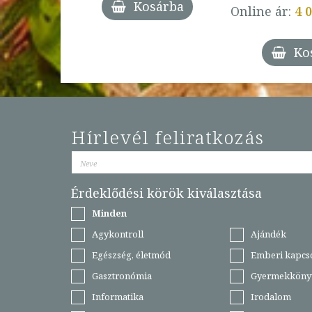
Kosárba
Online ár:
4 
árba
Ko
Hírlevél feliratkozás
Érdeklődési körök kiválasztása
Minden
Agykontroll
Ajándék
Egészség, életmód
Emberi kapcs
Gasztronómia
Gyermekköny
Informatika
Irodalom