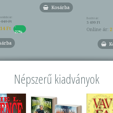
Kosárba
orábbi ár:
Borító ár:
 849 Ft
3 499 Ft
-
014 Ft
Online ár:
2
27%
sárba
K
Népszerű kiadványok