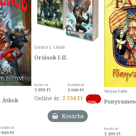
Lőrincz L. László
Óriások I-II.
Borító ár:
Korábbi ár:
3 899 Ft
2 846 Ft
Vavyan Fable
-
Online ár:
2 534 Ft
z Átkok
Ponyvamesé
35%
Kosárba
orábbi ár:
Borító ár:
 849 Ft
3 499 Ft