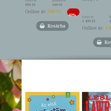
Borító ár:
Korábbi ár:
999 Ft
500 Ft
ábbi ár:
-
793 Ft
Online ár:
599 Ft
-
40%
3 Ft
Borító ár:
K
27%
5 499 Ft
3
Kosárba
Online ár:
4 
árba
Ko