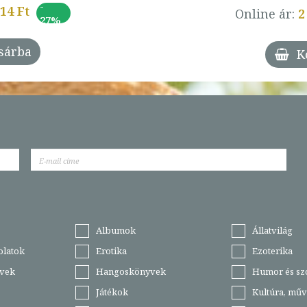
-
014 Ft
Online ár:
2
27%
sárba
K
Albumok
Állatvilág
olatok
Erotika
Ezoterika
vek
Hangoskönyvek
Humor és sz
Játékok
Kultúra, műv