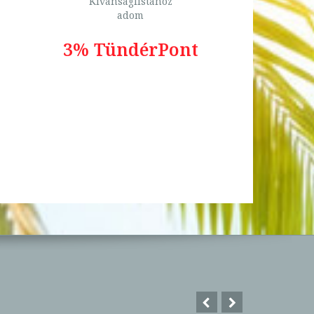
Kívánságlistához
adom
3% TündérPont