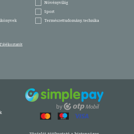
Növényvilág
Sport
tikönyvek
Természettudomány, technika
Tájékoztatót
k
Vásárlói tájékoztató a biztonságos