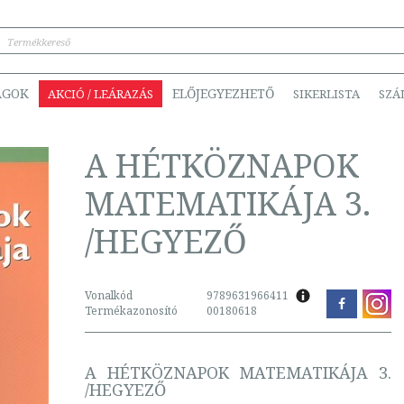
ÁGOK
ELŐJEGYEZHETŐ
AKCIÓ / LEÁRAZÁS
SIKERLISTA
SZÁ
A HÉTKÖZNAPOK
MATEMATIKÁJA 3.
/HEGYEZŐ
Vonalkód
9789631966411
Termékazonosító
00180618
A HÉTKÖZNAPOK MATEMATIKÁJA 3.
/HEGYEZŐ