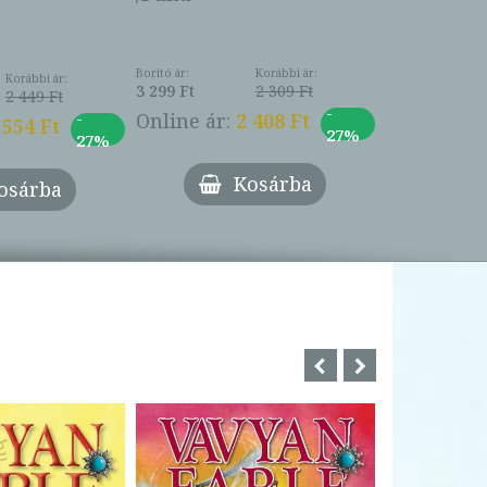
Borító ár:
Korábbi ár:
Korábbi ár:
3 299 Ft
2 309 Ft
2 449 Ft
-
-
Online ár:
2 408 Ft
 554 Ft
27%
27%
Kosárba
osárba