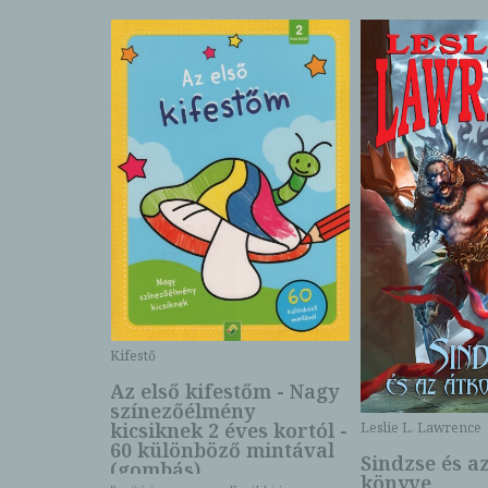
Kifestő
Az első kifestőm - Nagy
színezőélmény
 -
kicsiknek 2 éves kortól -
Leslie L. Lawrence
60 különböző mintával
Sindzse és a
(gombás)
könyve