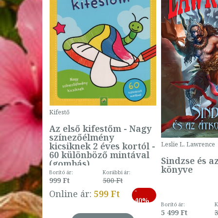
Kifestő
Az első kifestőm - Nagy
színezőélmény
 -
kicsiknek 2 éves kortól -
Leslie L. Lawrence
60 különböző mintával
Sindzse és a
(gombás)
könyve
Borító ár:
Korábbi ár:
999 Ft
500 Ft
ábbi ár:
-
793 Ft
Online ár:
599 Ft
-
40%
3 Ft
Borító ár:
K
27%
5 499 Ft
3