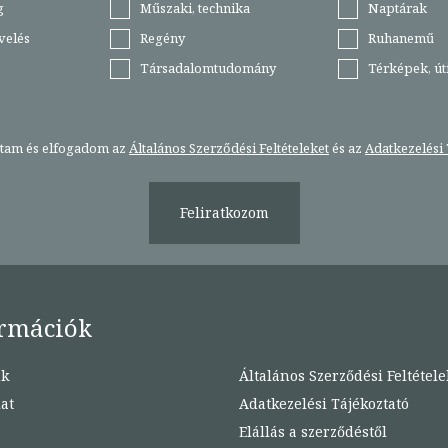
g
Műszaki, technika
Naptárak
velés
Regény
Ruhanemű
Társadalomtudomány
Térképek, ú
stam és elfogadom az
Általános Szerződési Feltételeket
és az
Adatkezelési 
Feliratkozom
rmációk
nk
Általános Szerződési Feltétele
at
Adatkezelési Tájékoztató
Elállás a szerződéstől