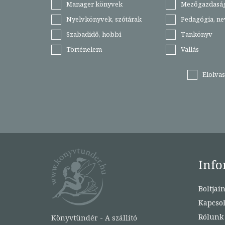
Manager könyvek
Mezőgazdasá
Nyelvkönyvek, szótárak
Pedagógia, ne
Szabadidő, hobbi
Tankönyv
Történelem
Vallás
Elolva
Info
Boltjai
Kapcsol
Rólunk
Könyvtündér - A szállító