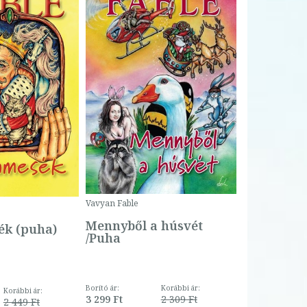
Bartos Erika
Bogyó és 
Csengetty
Borító ár:
Vavyan Fable
5 990 Ft
Online ár:
Mennyből a húsvét
k (puha)
/Puha
Borító ár:
Korábbi ár:
Korábbi ár:
3 299 Ft
2 309 Ft
2 449 Ft