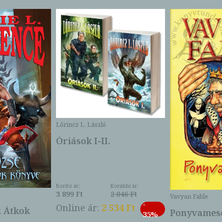
Lőrincz L. László
Óriások I-II.
Borító ár:
Korábbi ár:
3 899 Ft
2 846 Ft
Vavyan Fable
-
Online ár:
2 534 Ft
z Átkok
Ponyvamesé
35%