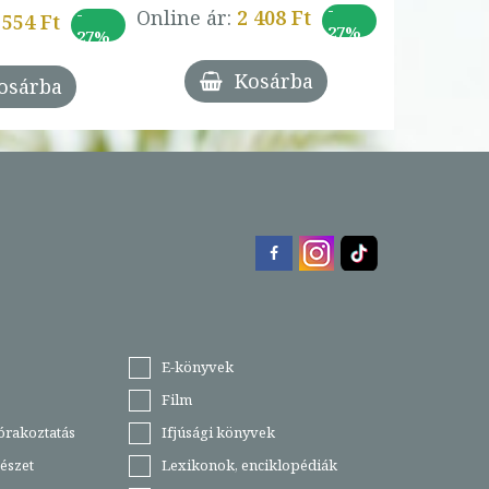
-
-
Online ár:
2 408 Ft
 554 Ft
27%
27%
Kosárba
osárba
E-könyvek
Film
órakoztatás
Ifjúsági könyvek
észet
Lexikonok, enciklopédiák