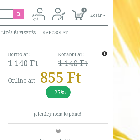
0
Kosár
KAPCSOLAT
LLÍTÁS ÉS FIZETÉS
Borító ár:
Korábbi ár:
1 140 Ft
1 140 Ft
855 Ft
Online ár:
- 25%
Jelenleg nem kapható!