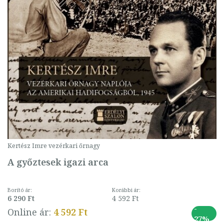
Kertész Imre vezérkari őrnagy
A győztesek igazi arca
Borító ár:
Korábbi ár:
6 290 Ft
4 592 Ft
-
Online ár:
4 592 Ft
27%