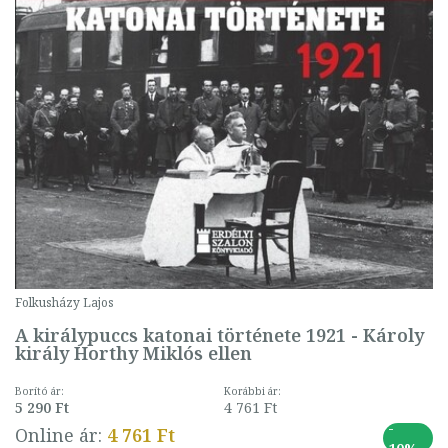
Folkusházy Lajos
A királypuccs katonai története 1921 - Károly
király Horthy Miklós ellen
Borító ár:
Korábbi ár:
5 290 Ft
4 761 Ft
-
Online ár:
4 761 Ft
10%