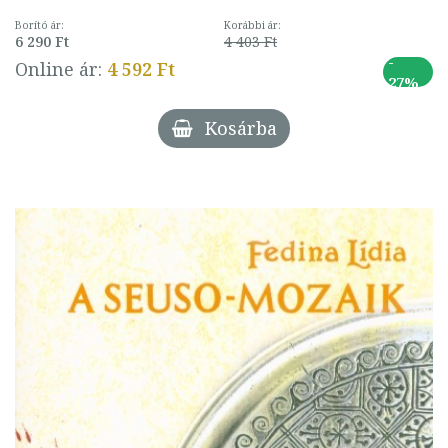
Borító ár:
Korábbi ár:
6 290 Ft
4 403 Ft
-
Online ár:
4 592 Ft
27%
Kosárba