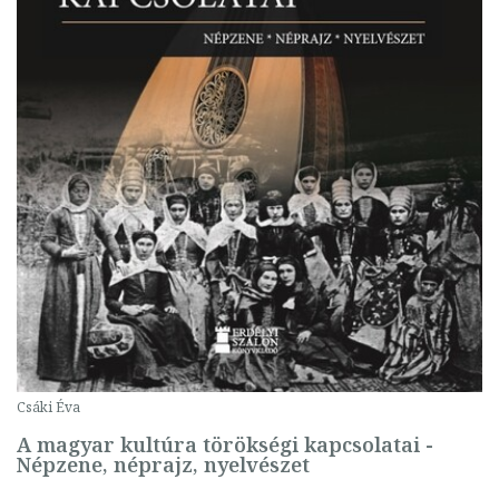
Csáki Éva
A magyar kultúra törökségi kapcsolatai -
Népzene, néprajz, nyelvészet