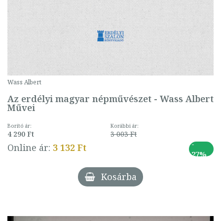
Wass Albert
Az erdélyi magyar népművészet - Wass Albert
Művei
Borító ár:
Korábbi ár:
4 290 Ft
3 003 Ft
-
Online ár:
3 132 Ft
27%
Kosárba