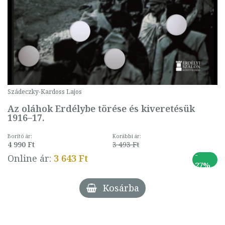
Szádeczky-Kardoss Lajos
Az oláhok Erdélybe törése és kiveretésük
1916–17.
Borító ár:
Korábbi ár:
4 990 Ft
3 493 Ft
-
Online ár:
3 643 Ft
27%
Kosárba