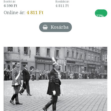
Borító ár:
Korábbi ár:
6 590 Ft
4 811 Ft
-
Online ár:
4 811 Ft
27%
Kosárba