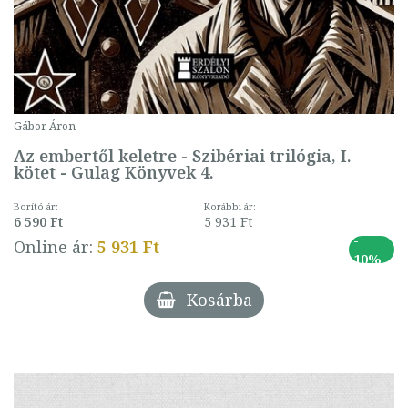
Gábor Áron
Az embertől keletre - Szibériai trilógia, I.
kötet - Gulag Könyvek 4.
Borító ár:
Korábbi ár:
6 590 Ft
5 931 Ft
-
Online ár:
5 931 Ft
10%
Kosárba