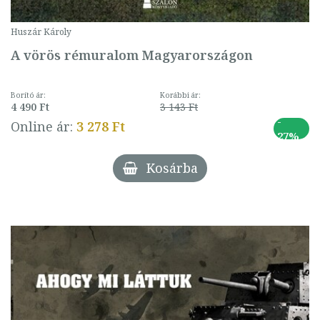
Huszár Károly
A vörös rémuralom Magyarországon
Borító ár:
Korábbi ár:
4 490 Ft
3 143 Ft
-
Online ár:
3 278 Ft
27%
Kosárba