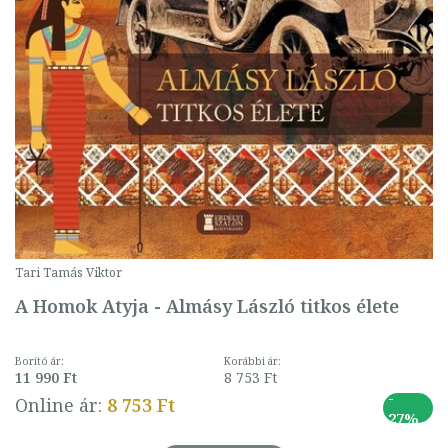
Tari Tamás Viktor
A Homok Atyja - Almásy László titkos élete
Borító ár:
Korábbi ár:
11 990 Ft
8 753 Ft
-
Online ár:
8 753 Ft
27%