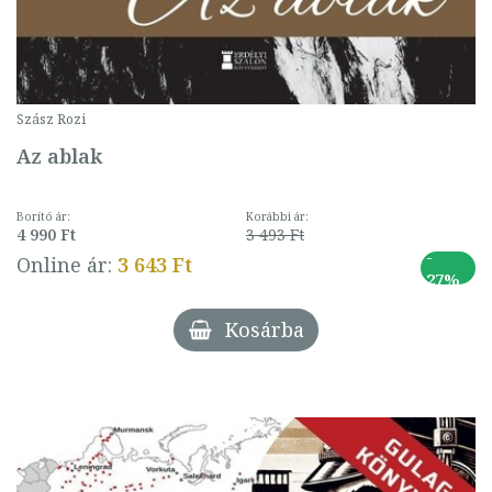
Szász Rozi
Az ablak
Borító ár:
Korábbi ár:
4 990 Ft
3 493 Ft
-
Online ár:
3 643 Ft
27%
Kosárba