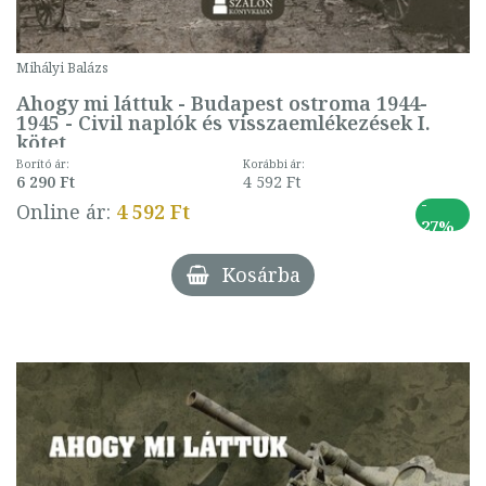
Mihályi Balázs
Ahogy mi láttuk - Budapest ostroma 1944-
1945 - Civil naplók és visszaemlékezések I.
kötet
Borító ár:
Korábbi ár:
6 290 Ft
4 592 Ft
-
Online ár:
4 592 Ft
27%
Kosárba