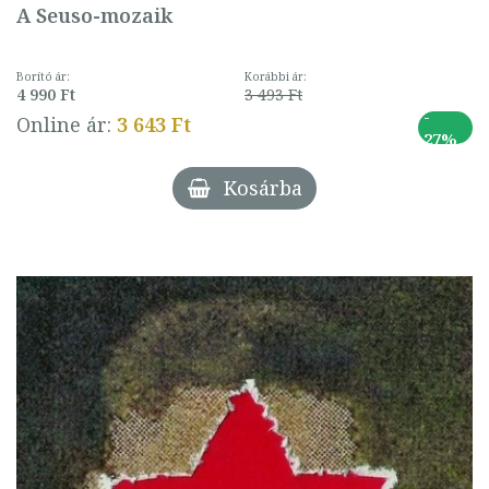
A Seuso-mozaik
Borító ár:
Korábbi ár:
4 990 Ft
3 493 Ft
-
Online ár:
3 643 Ft
27%
Kosárba