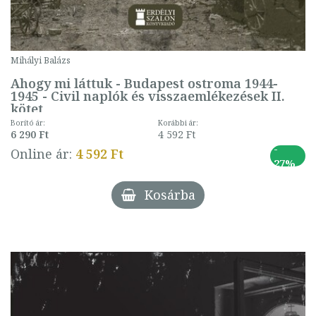
Mihályi Balázs
Ahogy mi láttuk - Budapest ostroma 1944-
1945 - Civil naplók és visszaemlékezések II.
kötet
Borító ár:
Korábbi ár:
6 290 Ft
4 592 Ft
-
Online ár:
4 592 Ft
27%
Kosárba