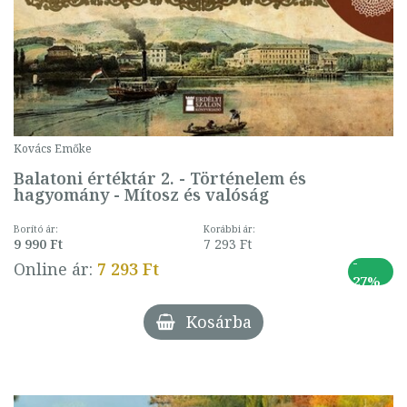
Kovács Emőke
Balatoni értéktár 2. - Történelem és
hagyomány - Mítosz és valóság
Borító ár:
Korábbi ár:
9 990 Ft
7 293 Ft
-
Online ár:
7 293 Ft
27%
Kosárba