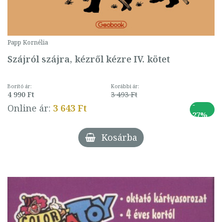
Papp Kornélia
Szájról szájra, kézről kézre IV. kötet
Borító ár:
Korábbi ár:
4 990 Ft
3 493 Ft
-
Online ár:
3 643 Ft
27%
Kosárba