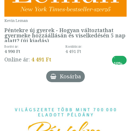
Kevin Leman
Péntekre új gyerek - Hogyan változtathat
gyermeke hozzáállásán és viselkedésén 5 nap
alatt? (új kiadás)
Borító ár:
Korábbi ár:
4 990 Ft
4 491 Ft
-
Online ár:
4 491 Ft
10%
Kosárba