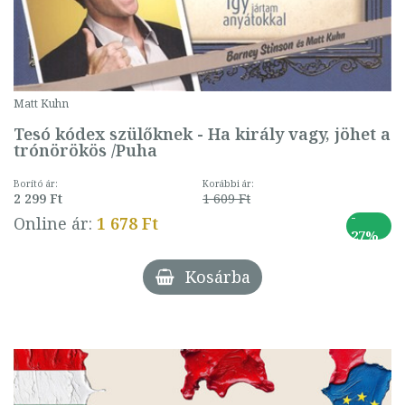
Matt Kuhn
Tesó kódex szülőknek - Ha király vagy, jöhet a
trónörökös /Puha
Borító ár:
Korábbi ár:
2 299 Ft
1 609 Ft
-
Online ár:
1 678 Ft
27%
Kosárba