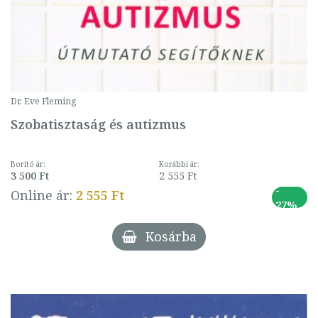
Dr. Eve Fleming
Szobatisztaság és autizmus
Borító ár:
Korábbi ár:
3 500 Ft
2 555 Ft
-
Online ár:
2 555 Ft
27%
Kosárba