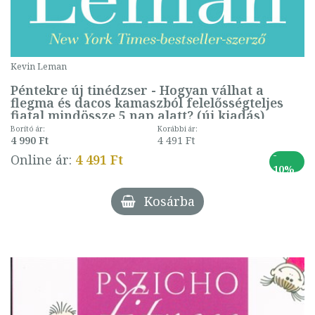
Kevin Leman
Péntekre új tinédzser - Hogyan válhat a
flegma és dacos kamaszból felelősségteljes
fiatal mindössze 5 nap alatt? (új kiadás)
Borító ár:
Korábbi ár:
4 990 Ft
4 491 Ft
-
Online ár:
4 491 Ft
10%
Kosárba