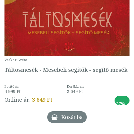
Vaskor Gréta
Táltosmesék - Mesebeli segítők - segítő mesék
Borító ár:
Korábbi ár:
4 999 Ft
3 649 Ft
-
Online ár:
3 649 Ft
27%
Kosárba