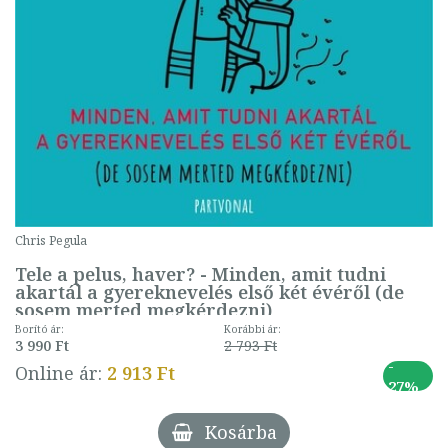
Chris Pegula
Tele a pelus, haver? - Minden, amit tudni
akartál a gyereknevelés első két évéről (de
sosem merted megkérdezni)
Borító ár:
Korábbi ár:
3 990 Ft
2 793 Ft
-
Online ár:
2 913 Ft
27%
Kosárba