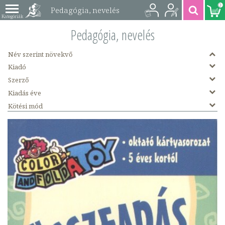
0
Pedagógia, nevelés
könyvek
Pedagógia, nevelés
Név szerint növekvő
Kiadó
Szerző
Kiadás éve
Kötési mód