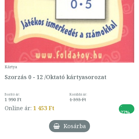
Kártya
Szorzás 0 - 12 /Oktató kártyasorozat
Borító ár:
Korábbi ár:
1 990 Ft
1 393 Ft
-
Online ár:
1 453 Ft
27%
Kosárba