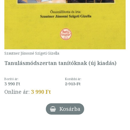
Szautner Jánosné Szigeti Gizella
Tanulásmódszertan tanítóknak (új kiadás)
Borító ár:
Korábbi ár:
3 990 Ft
2 913 Ft
Online ár:
3 990 Ft
Kosárba