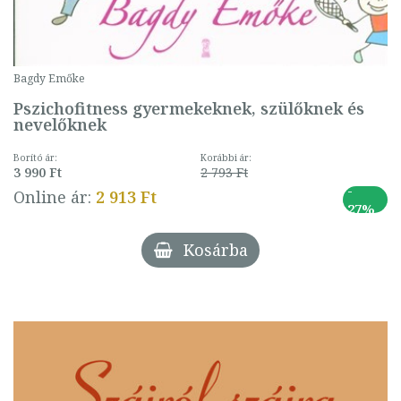
Bagdy Emőke
Pszichofitness gyermekeknek, szülőknek és
nevelőknek
Borító ár:
Korábbi ár:
3 990 Ft
2 793 Ft
-
Online ár:
2 913 Ft
27%
Kosárba