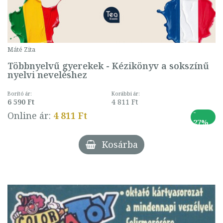
Máté Zita
Többnyelvű gyerekek - Kézikönyv a sokszínű
nyelvi neveléshez
Borító ár:
Korábbi ár:
6 590 Ft
4 811 Ft
-
Online ár:
4 811 Ft
27%
Kosárba