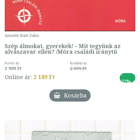
Annette Kast-Zahn
Szép álmokat, gyerekek! - Mit tegyünk az
alvászavar ellen? /Móra családi iránytű
Borító ár:
Korábbi ár:
2 999 Ft
2 099 Ft
-
Online ár:
2 189 Ft
27%
Kosárba