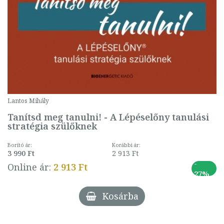
Lantos Mihály
Tanítsd meg tanulni! - A Lépéselőny tanulási
stratégia szülőknek
Borító ár:
Korábbi ár:
3 990 Ft
2 913 Ft
-
Online ár:
2 913 Ft
27%
Kosárba