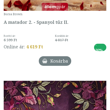
Borsa Brown
A matador 2. - Spanyol tűz II.
Borító ár:
Korábbi ár:
6 599 Ft
4 817 Ft
-
Online ár:
4 619 Ft
30%
Kosárba