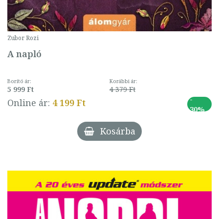
Zubor Rozi
A napló
Borító ár:
Korábbi ár:
5 999 Ft
4 379 Ft
-
Online ár:
4 199 Ft
30%
Kosárba