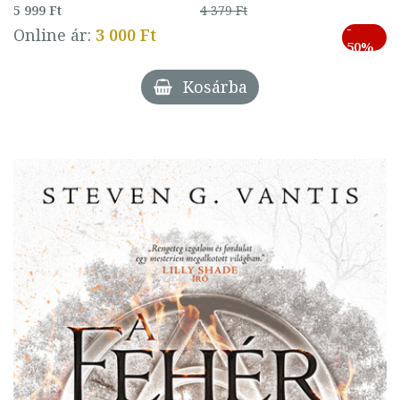
5 999 Ft
4 379 Ft
-
Online ár:
3 000 Ft
50%
Kosárba