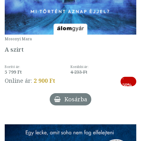
Mosonyi Mara
A szirt
Borító ár:
Korábbi ár:
5 799 Ft
4 233 Ft
-
Online ár:
2 900 Ft
50%
Kosárba