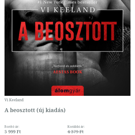
Vi Keeland
A beosztott (új kiadás)
Borító ár:
Korábbi ár:
5 999 Ft
4 379 Ft