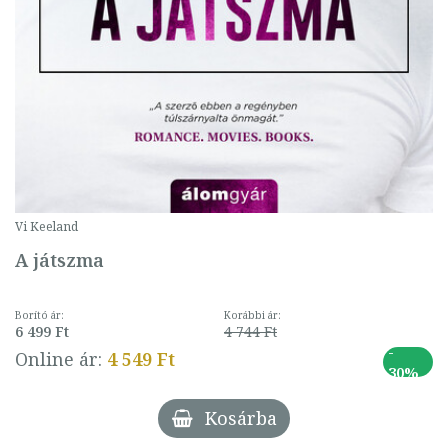
Vi Keeland
A játszma
Borító ár:
Korábbi ár:
6 499 Ft
4 744 Ft
-
Online ár:
4 549 Ft
30%
Kosárba