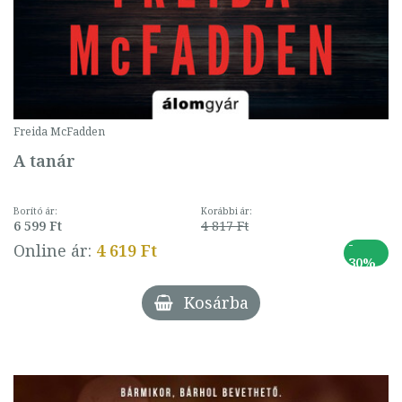
Freida McFadden
A tanár
Borító ár:
Korábbi ár:
6 599 Ft
4 817 Ft
-
Online ár:
4 619 Ft
30%
Kosárba