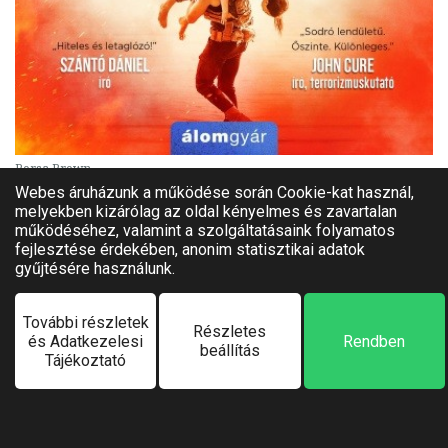
Borsa Brown
A végzet
Borító ár:
Korábbi ár:
5 999 Ft
4 379 Ft
-
Online ár:
1 800 Ft
70%
Kosárba