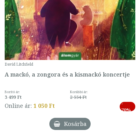
David Litchfield
A mackó, a zongora és a kismackó koncertje
Borító ár:
Korábbi ár:
3 499 Ft
2 554 Ft
-
Online ár:
1 050 Ft
70%
Kosárba