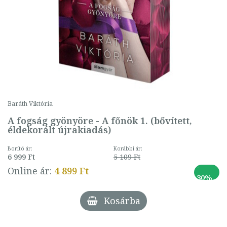
Baráth Viktória
A fogság gyönyöre - A főnök 1. (bővített,
éldekorált újrakiadás)
Borító ár:
Korábbi ár:
6 999 Ft
5 109 Ft
-
Online ár:
4 899 Ft
30%
Kosárba