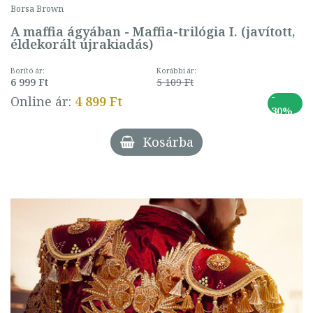
Borsa Brown
A maffia ágyában - Maffia-trilógia I. (javított,
éldekorált újrakiadás)
Borító ár:
Korábbi ár:
6 999 Ft
5 109 Ft
-
Online ár:
4 899 Ft
30%
Kosárba