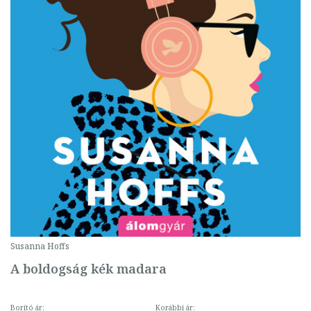
Susanna Hoffs
A boldogság kék madara
Borító ár:
Korábbi ár: