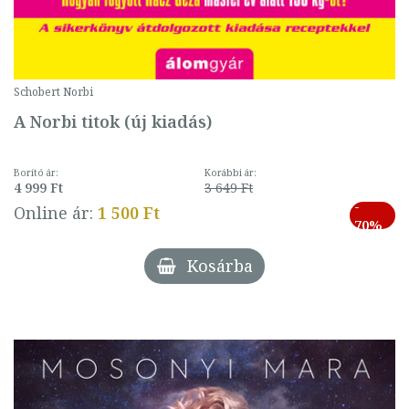
Schobert Norbi
A Norbi titok (új kiadás)
Borító ár:
Korábbi ár:
4 999 Ft
3 649 Ft
-
Online ár:
1 500 Ft
70%
Kosárba