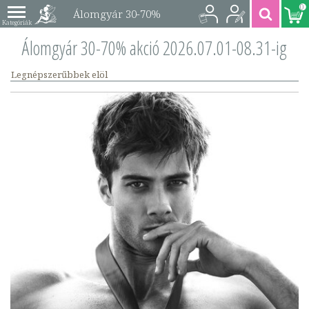
0
Álomgyár 30-70%
akció 2026.07.01-08.31-
Álomgyár 30-70% akció 2026.07.01-08.31-ig
ig
Legnépszerűbbek elöl