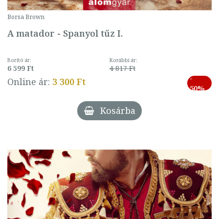
Borsa Brown
A matador - Spanyol tűz I.
Borító ár:
Korábbi ár:
6 599 Ft
4 817 Ft
-
Online ár:
3 300 Ft
50%
Kosárba