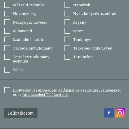
Műszaki, technika
Naptárak
Növényvilág
Nyelvkönyvek, szótárak
Pedagógia, nevelés
Regény
Ruhanemű
Sport
Szabadidő, hobbi
Tankönyv
Társadalomtudomány
Térképek, útikönyvek
Természettudomány,
Történelem
technika
Vallás
Elolvastam és elfogadom az
Általános Szerződési Feltételeket
és az
Adatkezelési Tájékoztatót
Feliratkozom