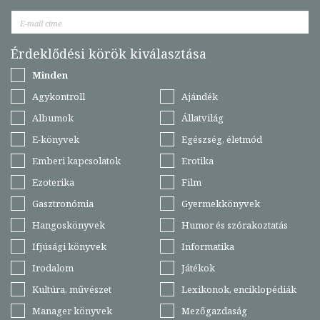
Érdeklődési körök kiválasztása
Minden
Agykontroll
Ajándék
Albumok
Állatvilág
E-könyvek
Egészség, életmód
Emberi kapcsolatok
Erotika
Ezoterika
Film
Gasztronómia
Gyermekkönyvek
Hangoskönyvek
Humor és szórakoztatás
Ifjúsági könyvek
Informatika
Irodalom
Játékok
Kultúra, művészet
Lexikonok, enciklopédiák
Manager könyvek
Mezőgazdaság