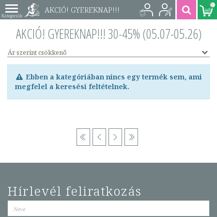
0
AKCIÓ! GYEREKNAP!!!
30-45% (05.07-05.26)
AKCIÓ! GYEREKNAP!!! 30-45% (05.07-05.26)
Ár szerint csökkenő
Ebben a kategóriában nincs egy termék sem, ami
megfelel a keresési feltételnek.
Hírlevél feliratkozás