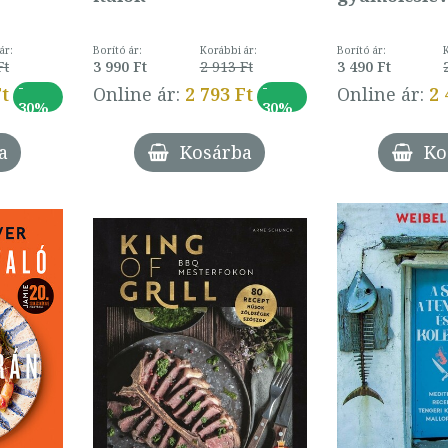
ár:
Borító ár:
Korábbi ár:
Borító ár:
Ft
3 990 Ft
2 913 Ft
3 490 Ft
-
-
Ft
Online ár:
2 793 Ft
Online ár:
2 
30%
30%
a
Kosárba
Ko