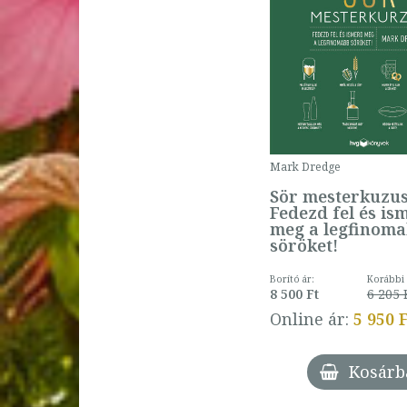
Mark Dredge
Sör mesterkuzus
Fedezd fel és is
meg a legfinom
söröket!
Borító ár:
Korábbi 
8 500 Ft
6 205 
Online ár:
5 950 
Kosárb