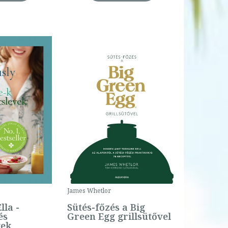
James Whetlor
lla -
Sütés-főzés a Big
és
Green Egg grillsütővel
vek