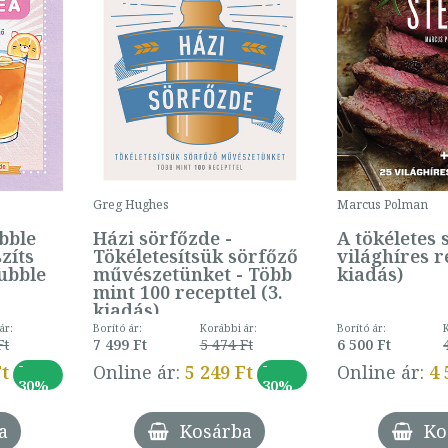
Greg Hughes
Marcus Polman
bble
Házi sörfőzde -
A tökéletes 
zíts
Tökéletesítsük sörfőző
világhíres r
bubble
művészetünket - Több
kiadás)
mint 100 recepttel (3.
kiadás)
ár:
Borító ár:
Korábbi ár:
Borító ár:
Ft
7 499 Ft
5 474 Ft
6 500 Ft
-
-
Ft
Online ár:
5 249 Ft
Online ár:
4 
30%
30%
a
Kosárba
Ko