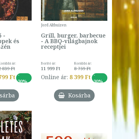
Jord Althuizen
 -
Grill, burger, barbecue
ppek és
- A BBQ-világbajnok
szén
receptjei
Korábbi ár:
Borító ár:
Korábbi ár:
2 839 Ft
11 999 Ft
8 759 Ft
-
-
799 Ft
Online ár:
8 399 Ft
30%
30%
sárba
Kosárba