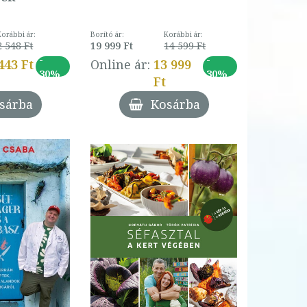
Korábbi ár:
Borító ár:
Korábbi ár:
2 548 Ft
19 999 Ft
14 599 Ft
-
-
443 Ft
Online ár:
13 999
30%
30%
Ft
sárba
Kosárba