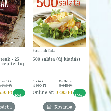
Susannah Blake
steak - 25
500 saláta (új kiadás)
ecepttel (új
Korábbi ár:
Borító ár:
Korábbi ár:
4 745 Ft
4 990 Ft
3 643 Ft
-
-
550 Ft
Online ár:
3 493 Ft
30%
30%
sárba
Kosárba