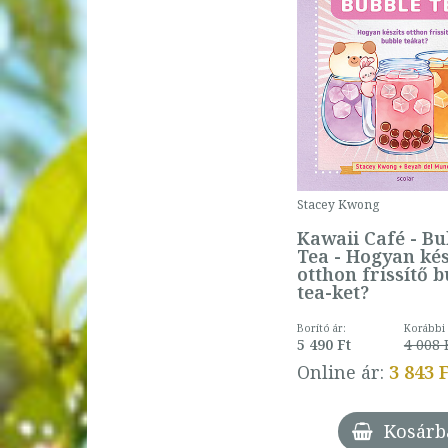
Stacey Kwong
Kawaii Café - Bu
Tea - Hogyan kés
otthon frissítő 
tea-ket?
Borító ár:
Korábbi 
5 490 Ft
4 008 
Online ár:
3 843 
Kosárb