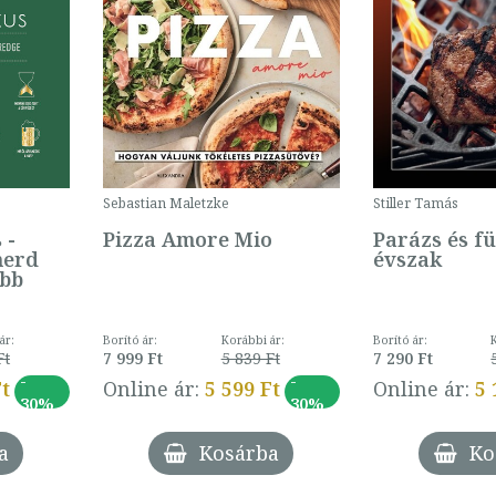
Sebastian Maletzke
Stiller Tamás
 -
Pizza Amore Mio
Parázs és fü
merd
évszak
abb
ár:
Borító ár:
Korábbi ár:
Borító ár:
Ft
7 999 Ft
5 839 Ft
7 290 Ft
-
-
Ft
Online ár:
5 599 Ft
Online ár:
5 
30%
30%
a
Kosárba
Ko