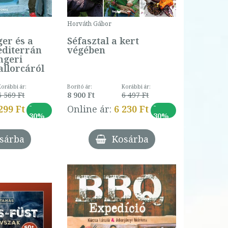
Horváth Gábor
ger és a
Séfasztal a kert
editerrán
végében
ngeri
llorcáról
Korábbi ár:
Borító ár:
Korábbi ár:
6 569 Ft
8 900 Ft
6 497 Ft
-
-
299 Ft
Online ár:
6 230 Ft
30%
30%
sárba
Kosárba