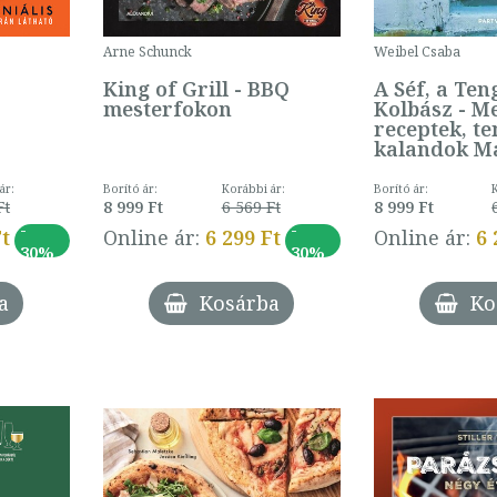
Arne Schunck
Weibel Csaba
King of Grill - BBQ
A Séf, a Ten
mesterfokon
Kolbász - M
receptek, te
kalandok Ma
ár:
Borító ár:
Korábbi ár:
Borító ár:
Ft
8 999 Ft
6 569 Ft
8 999 Ft
-
-
Ft
Online ár:
6 299 Ft
Online ár:
6 
30%
30%
a
Kosárba
Ko