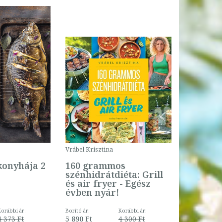
Vrábel Krisztina
konyhája 2
160 grammos
szénhidrátdiéta: Grill
és air fryer - Egész
évben nyár!
Korábbi ár:
Borító ár:
Korábbi ár:
4 373 Ft
5 890 Ft
4 300 Ft