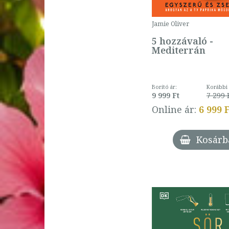
Jamie Oliver
5 hozzávaló -
Mediterrán
Borító ár:
Korábbi 
9 999 Ft
7 299 
Online ár:
6 999 
Kosárb