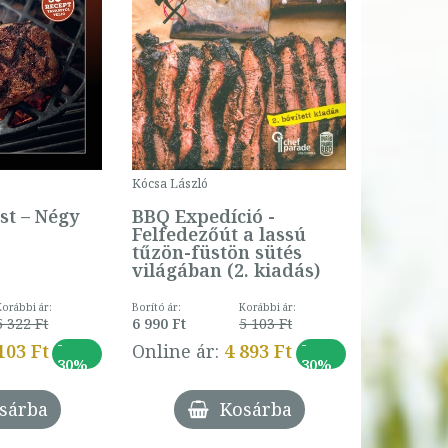
Kócsa László
st – Négy
BBQ Expedíció -
Felfedezőút a lassú
tűzön-füstön sütés
világában (2. kiadás)
Korábbi ár:
Borító ár:
Korábbi ár:
5 322 Ft
6 990 Ft
5 103 Ft
-
-
103 Ft
Online ár:
4 893 Ft
30%
30%
sárba
Kosárba