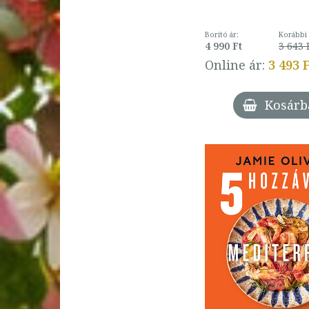
Borító ár:
Korábbi 
4 990 Ft
3 643 
Online ár:
3 493 
Kosárb