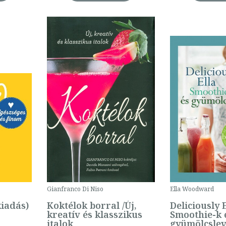
Gianfranco Di Niso
Ella Woodward
kiadás)
Koktélok borral /Új,
Deliciously E
kreatív és klasszikus
Smoothie-k 
italok
gyümölcsle