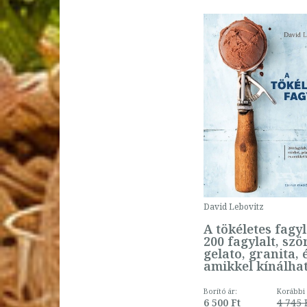
David Lebovitz
A tökéletes fagyl
200 fagylalt, szö
gelato, granita, 
amikkel kínálha
Borító ár:
Korábbi 
6 500 Ft
4 745 