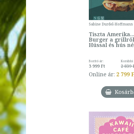
Sabine Durdel-Hoffmann
Tiszta Amerika...
Burger a grillről
Hússal és hús né
Borító ár:
Korábbi 
3 999 Ft
2 839 
Online ár:
2 799 
Kosárb