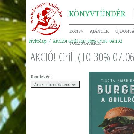
KÖNYV
TÜNDÉR
AJÁNDÉK
ÚJDONS
KÖNYV
Nyitólap
AKCIÓ! Grill (10-30% 07.06-08.10.)
TÖRZSVÁSÁRLÓ
AKCIÓ! Grill (10-30% 07.06
Rendezés:
Ár szerint csökkenő