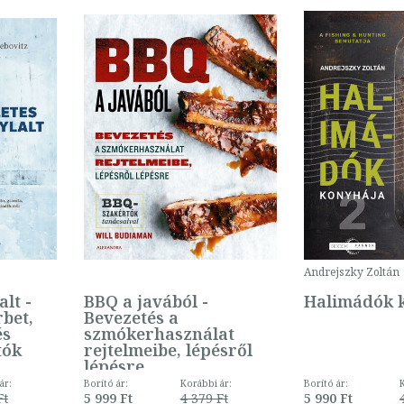
Andrejszky Zoltán
alt -
BBQ a javából -
Halimádók 
rbet,
Bevezetés a
és
szmókerhasználat
tók
rejtelmeibe, lépésről
lépésre
ár:
Borító ár:
Korábbi ár:
Borító ár:
Ft
5 999 Ft
4 379 Ft
5 990 Ft