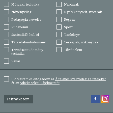
Műszaki, technika
Naptárak
Növényvilág
Nyelvkönyvek, szótárak
Pedagógia, nevelés
Regény
Ruhanemű
Sport
Szabadidő, hobbi
Tankönyv
Társadalomtudomány
Térképek, útikönyvek
Természettudomány,
Történelem
technika
Vallás
Elolvastam és elfogadom az
Általános Szerződési Feltételeket
és az
Adatkezelési Tájékoztatót
Feliratkozom