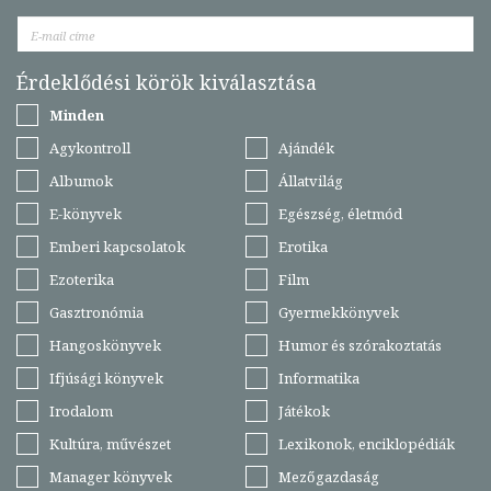
Érdeklődési körök kiválasztása
Minden
Agykontroll
Ajándék
Albumok
Állatvilág
E-könyvek
Egészség, életmód
Emberi kapcsolatok
Erotika
Ezoterika
Film
Gasztronómia
Gyermekkönyvek
Hangoskönyvek
Humor és szórakoztatás
Ifjúsági könyvek
Informatika
Irodalom
Játékok
Kultúra, művészet
Lexikonok, enciklopédiák
Manager könyvek
Mezőgazdaság