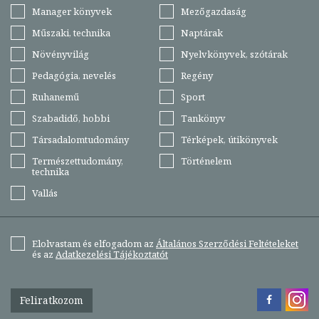
Manager könyvek
Mezőgazdaság
Műszaki, technika
Naptárak
Növényvilág
Nyelvkönyvek, szótárak
Pedagógia, nevelés
Regény
Ruhanemű
Sport
Szabadidő, hobbi
Tankönyv
Társadalomtudomány
Térképek, útikönyvek
Természettudomány,
Történelem
technika
Vallás
Elolvastam és elfogadom az
Általános Szerződési Feltételeket
és az
Adatkezelési Tájékoztatót
Feliratkozom