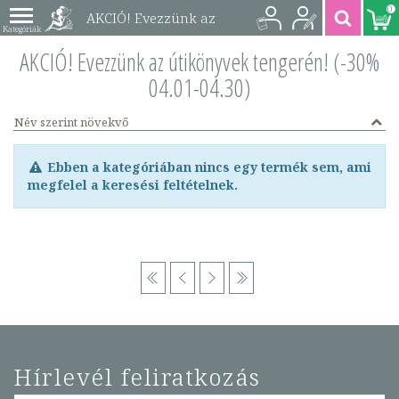
0
AKCIÓ! Evezzünk az
útikönyvek tengerén!
AKCIÓ! Evezzünk az útikönyvek tengerén! (-30%
04.01-04.30)
(-30% 04.01-04.30)
Név szerint növekvő
Ebben a kategóriában nincs egy termék sem, ami
megfelel a keresési feltételnek.
Hírlevél feliratkozás