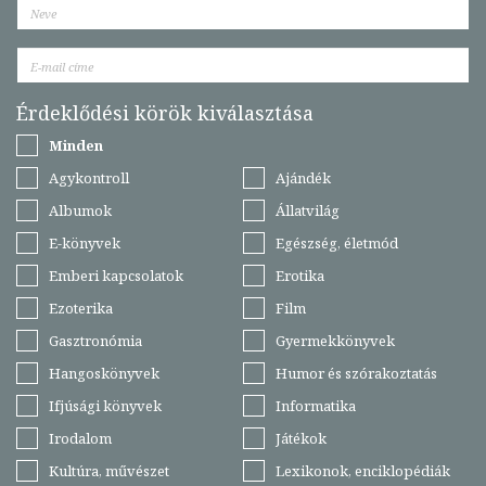
Érdeklődési körök kiválasztása
Minden
Agykontroll
Ajándék
Albumok
Állatvilág
E-könyvek
Egészség, életmód
Emberi kapcsolatok
Erotika
Ezoterika
Film
Gasztronómia
Gyermekkönyvek
Hangoskönyvek
Humor és szórakoztatás
Ifjúsági könyvek
Informatika
Irodalom
Játékok
Kultúra, művészet
Lexikonok, enciklopédiák